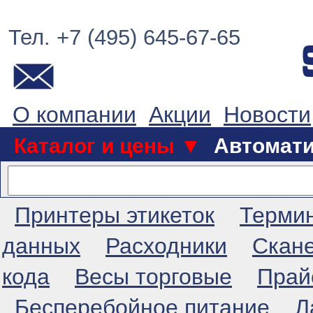
Тел. +7 (495) 645-67-65
О компании
Акции
Новости
Каталог и цены ▼
Автомат
Принтеры этикеток
Терми
данных
Расходники
Скан
кода
Весы торговые
Прай
Бесперебойное питание
Л