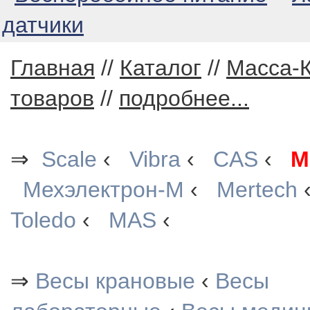
датчики
Главная
//
Каталог
//
Масса-
товаров
//
подробнее...
⇒
Scale
‹
Vibra
‹
CAS
‹
М
Мехэлектрон-М
‹
Mertech
Toledo
‹
MAS
‹
⇒
Весы крановые
‹
Весы