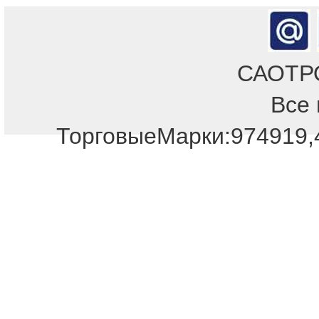
САОТРОН
Все 
Отдел продаж!
ТорговыеМарки:974919,