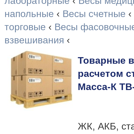
лабораторные
‹
Весы медиц
напольные
‹
Весы счетные
‹
торговые
‹
Весы фасовочны
взвешивания
‹
Товарные в
расчетом с
Масса-К ТВ-
ЖК, АКБ, ст