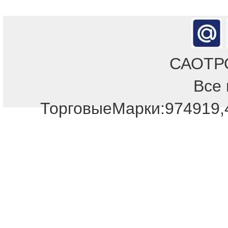
САОТРОН
Все 
ТорговыеМарки:974919,