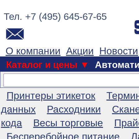
Тел. +7 (495) 645-67-65
О компании
Акции
Новости
Каталог и цены ▼
Автомат
Принтеры этикеток
Терми
данных
Расходники
Скан
кода
Весы торговые
Прай
Бесперебойное питание
Л