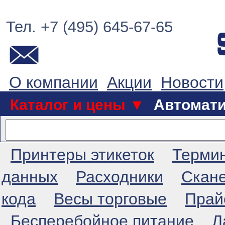
Тел. +7 (495) 645-67-65
О компании
Акции
Новости
Каталог и цены ▼
Автомат
Принтеры этикеток
Терми
данных
Расходники
Скан
кода
Весы торговые
Прай
Бесперебойное питание
Л