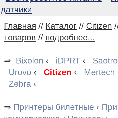
датчики
Главная
//
Каталог
//
Citizen
/
товаров
//
подробнее...
⇒
Bixolon
‹
iDPRT
‹
Saotr
Urovo
‹
Citizen
‹
Mertech
Zebra
‹
⇒
Принтеры билетные
‹
При