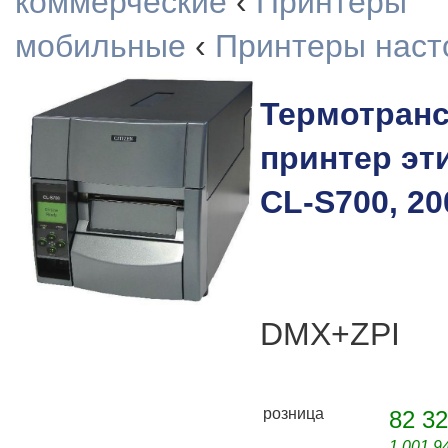
коммерческие
‹
Принтеры
мобильные
‹
Принтеры наст
Термотран
принтер эти
CL-S700, 20
DMX+ZPI
розница
82 32
1 001,9