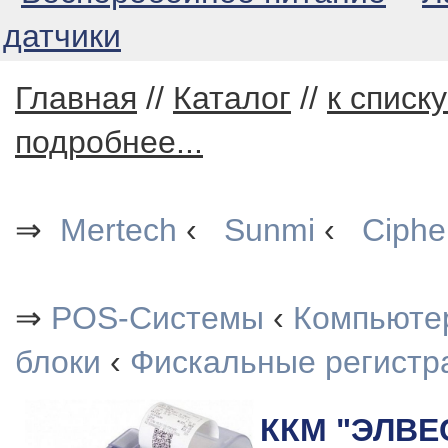
датчики
Главная
//
Каталог
//
к списк
подробнее...
⇒
Mertech
‹
Sunmi
‹
Ciphe
⇒
POS-Системы
‹
Компьютер
блоки
‹
Фискальные регистр
ККМ "ЭЛВЕ