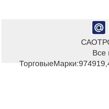
САОТРОН
Все 
ТорговыеМарки:974919,