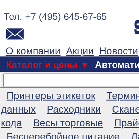
Тел. +7 (495) 645-67-65
О компании
Акции
Новости
Каталог и цены ▼
Автомат
Принтеры этикеток
Терми
данных
Расходники
Скан
кода
Весы торговые
Прай
Бесперебойное питание
Л