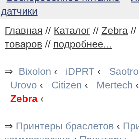
датчики
Главная
//
Каталог
//
Zebra
//
товаров
//
подробнее...
⇒
Bixolon
‹
iDPRT
‹
Saotr
Urovo
‹
Citizen
‹
Mertech
Zebra
‹
⇒
Принтеры браслетов
‹
При