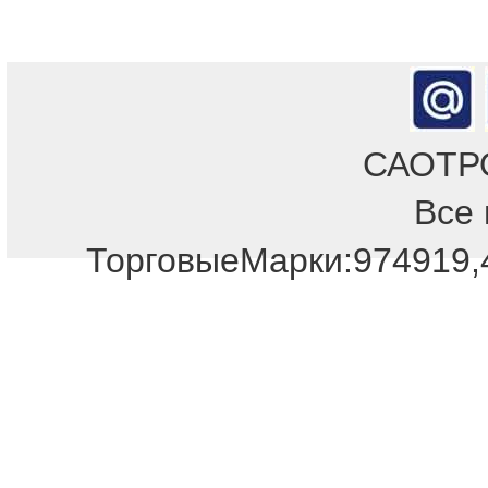
САОТРОН
Все 
ТорговыеМарки:974919,