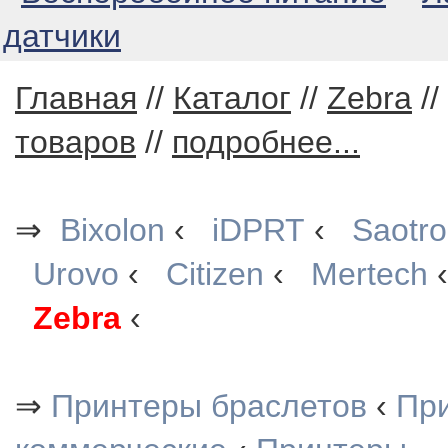
датчики
Главная
//
Каталог
//
Zebra
//
товаров
//
подробнее...
⇒
Bixolon
‹
iDPRT
‹
Saotr
Urovo
‹
Citizen
‹
Mertech
Zebra
‹
⇒
Принтеры браслетов
‹
При