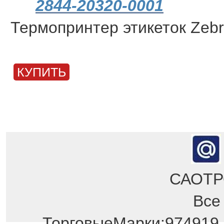
2844-20320-0001
Термопринтер этикеток Zebr
КУПИТЬ
САОТРО
Все
Отдел продаж!
ТорговыеМарки:974919