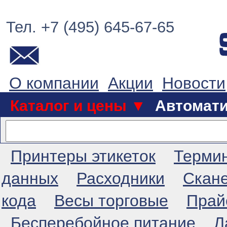
Тел. +7 (495) 645-67-65
О компании
Акции
Новости
Каталог и цены ▼
Автомат
Принтеры этикеток
Терми
данных
Расходники
Скан
кода
Весы торговые
Прай
Бесперебойное питание
Л