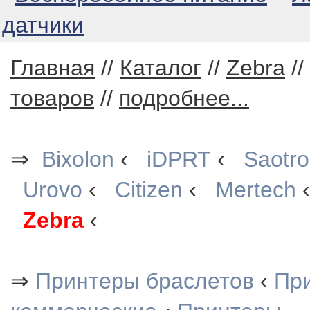
датчики
Главная
//
Каталог
//
Zebra
//
товаров
//
подробнее...
⇒
Bixolon
‹
iDPRT
‹
Saotr
Urovo
‹
Citizen
‹
Mertech
Zebra
‹
⇒
Принтеры браслетов
‹
При