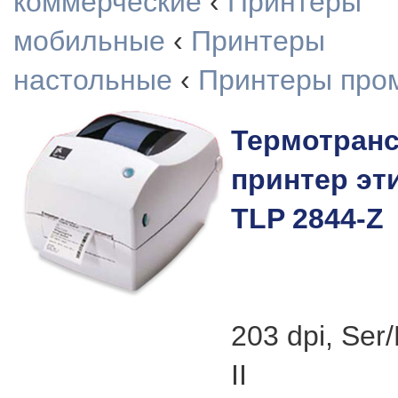
коммерческие
‹
Принтеры
мобильные
‹
Принтеры
настольные
‹
Принтеры про
Термотран
принтер эт
TLP 2844-Z
203 dpi, Ser
II