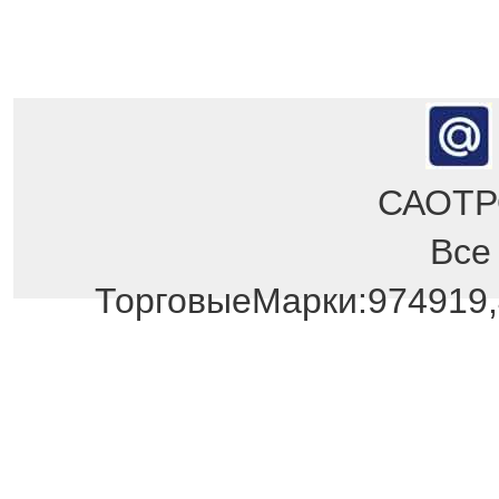
САОТРО
Все
Отдел продаж!
ТорговыеМарки:974919