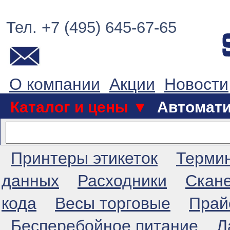
Тел. +7 (495) 645-67-65
О компании
Акции
Новости
Каталог и цены ▼
Автомат
Принтеры этикеток
Терми
данных
Расходники
Скан
кода
Весы торговые
Прай
Бесперебойное питание
Л