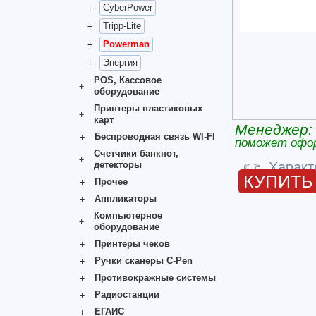
CyberPower
Tripp-Lite
Powerman
Энергия
POS, Кассовое
оборудование
Принтеры пластиковых
карт
Менеджер:
Беспроводная связь WI-FI
поможет офо
Счетчики банкнот,
детекторы
👉
Характ
КУПИТЬ
Прочее
Аппликаторы
Компьютерное
оборудование
Принтеры чеков
Ручки сканеры C-Pen
Противокражные системы
Радиостанции
ЕГАИС