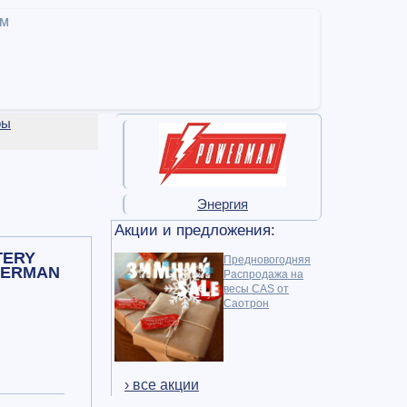
ам
ры
Энергия
Акции и предложения:
TERY
Предновогодняя
OWERMAN
Распродажа на
весы CAS от
Саотрон
› все акции