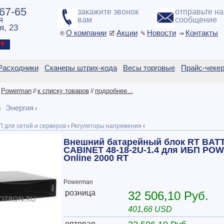
-67-65
закажите звонок
отправьте н
я
вам
сообщение
я, 23
О компании
Акции
Новости
Контакты
®
🗹
✎
⇒
ы ▼
Расходники
Сканеры штрих-кода
Весы торговые
Прайс-чеке
Powerman
к списку товаров
подробнее...
/
//
//
Энергия
‹
‹
 для сетей и серверов
‹
Регуляторы напряжения
‹
Внешний батарейный блок RT BAT
CABINET 48-18-2U-1.4 для ИБП P
Online 2000 RT
Powerman
розница
32 506,10 Руб.
401,66 USD
оптовая