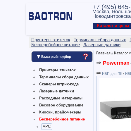
+7 (495) 645
Москва, Больша
Новодмитровска
Каталог и цен
Принтеры этикеток
Терминалы сбора данных
Бесперебойное питание
Лазерные датчики
Главная
Каталог
//
/
?
▼
Быстрый подбор
⇒
Powerman
Принтеры этикеток
⇒
ИБП для ПК
‹
ИБП
Терминалы сбора данных
Сканеры штрих-кода
Лазерные датчики
Расходные материалы
Весовое оборудование
Киоски, прайс-чекеры
Бесперебойное питание
APC