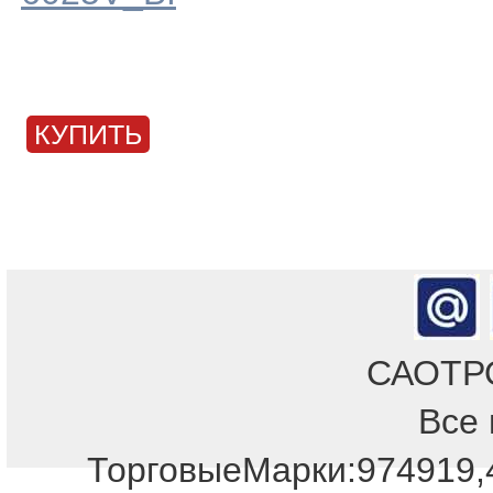
КУПИТЬ
САОТРОН
Все 
Отдел продаж!
ТорговыеМарки:974919,