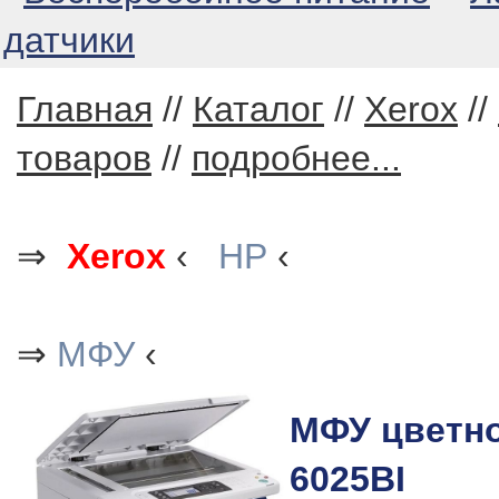
датчики
Главная
//
Каталог
//
Xerox
//
товаров
//
подробнее...
⇒
Xerox
‹
HP
‹
⇒
МФУ
‹
МФУ цветно
6025BI