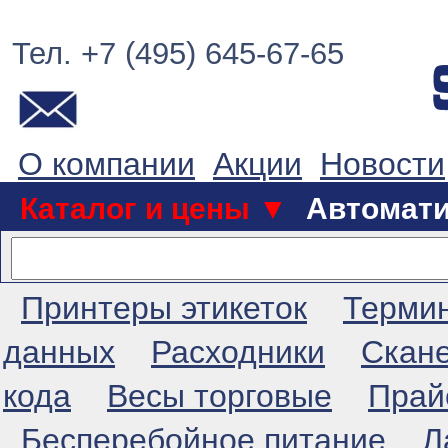
Тел. +7 (495) 645-67-65
О компании
Акции
Новости
Каталог и цены ▼
Автомат
Принтеры этикеток
Терми
данных
Расходники
Скан
кода
Весы торговые
Прай
Бесперебойное питание
Л