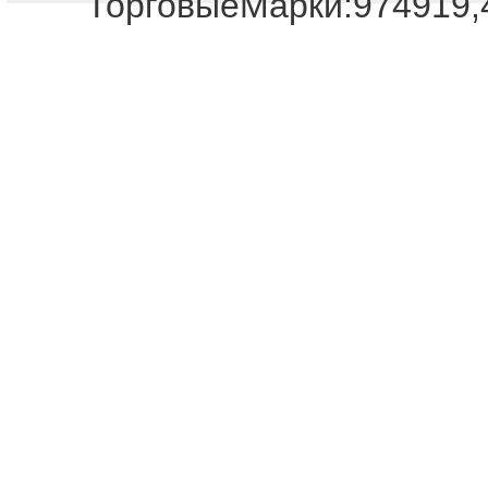
ТорговыеМарки:974919,