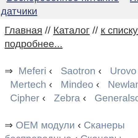
датчики
Главная
//
Каталог
//
к списк
подробнее...
⇒
Meferi
‹
Saotron
‹
Urovo
Mertech
‹
Mindeo
‹
Newla
Cipher
‹
Zebra
‹
Generals
⇒
OEM модули
‹
Сканеры