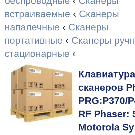
беспроводные
‹
Сканеры
встраиваемые
‹
Сканеры
напалечные
‹
Сканеры
портативные
‹
Сканеры руч
стационарные
‹
Клавиатура
сканеров P
PRG:P370/
RF Phaser: 
Motorola S