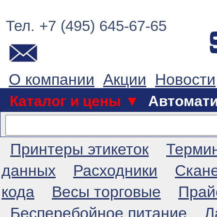
Тел. +7 (495) 645-67-65
О компании
Акции
Новости
Каталог и цены ▼
Автомат
Принтеры этикеток
Терми
данных
Расходники
Скан
кода
Весы торговые
Прай
Бесперебойное питание
Л