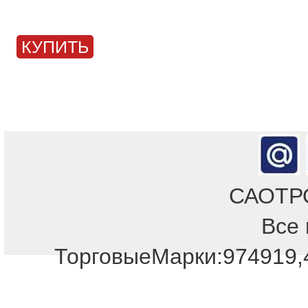
КУПИТЬ
САОТРОН
Все 
ТорговыеМарки:974919,