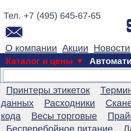
Тел. +7 (495) 645-67-65
О компании
Акции
Новости
Каталог и цены ▼
Автомат
Принтеры этикеток
Терми
данных
Расходники
Скан
кода
Весы торговые
Прай
Бесперебойное питание
Л