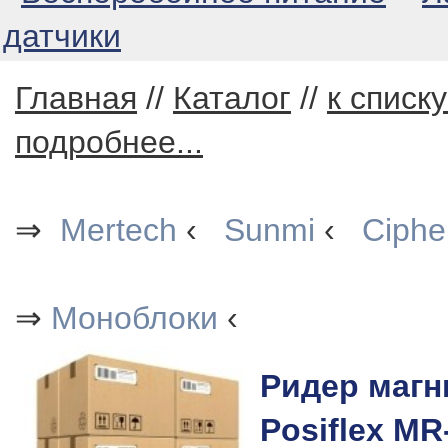
датчики
Главная
//
Каталог
//
к списк
подробнее...
⇒
Mertech
‹
Sunmi
‹
Ciphe
⇒
Моноблоки
‹
Ридер магн
Posiflex MR