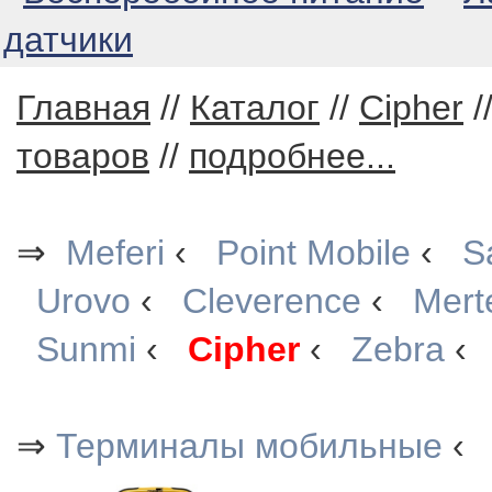
датчики
Главная
//
Каталог
//
Cipher
/
товаров
//
подробнее...
⇒
Meferi
‹
Point Mobile
‹
S
Urovo
‹
Cleverence
‹
Mert
Sunmi
‹
Cipher
‹
Zebra
‹
⇒
Терминалы мобильные
‹