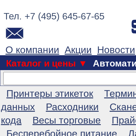
Тел. +7 (495) 645-67-65
О компании
Акции
Новости
Каталог и цены ▼
Автомат
Принтеры этикеток
Терми
данных
Расходники
Скан
кода
Весы торговые
Прай
Бесперебойное питание
Л