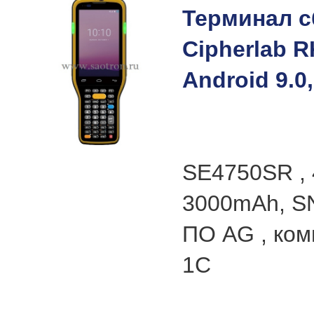
Терминал с
Cipherlab R
Android 9.0,
SE4750SR , 4
3000mAh, S
ПО AG , ком
1С