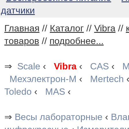
датчики
Главная
//
Каталог
//
Vibra
//
товаров
//
подробнее...
⇒
Scale
‹
Vibra
‹
CAS
‹
М
Мехэлектрон-М
‹
Mertech
Toledo
‹
MAS
‹
⇒
Весы лабораторные
‹
Вла