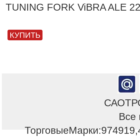
TUNING FORK ViBRA ALE 2
КУПИТЬ
САОТРОН
Все 
Отдел продаж!
ТорговыеМарки:974919,