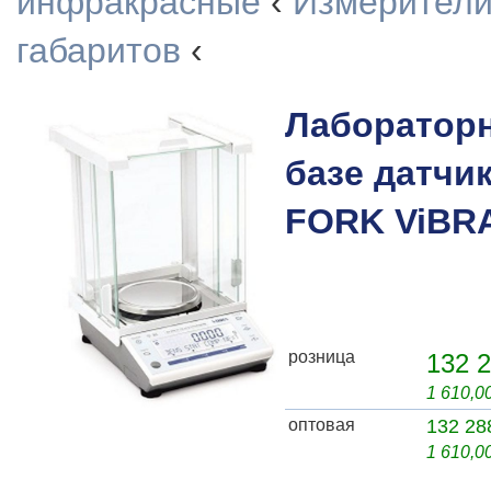
инфракрасные
‹
Измерители
габаритов
‹
Лаборатор
базе датчи
FORK ViBRA
розница
132 2
1 610,0
оптовая
132 28
1 610,0