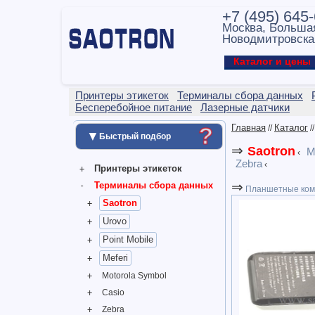
+7 (495) 645
Москва, Больша
Новодмитровска
Каталог и цен
Принтеры этикеток
Терминалы сбора данных
Бесперебойное питание
Лазерные датчики
Главная
Каталог
//
/
?
▼
Быстрый подбор
⇒
Saotron
M
‹
Zebra
‹
Принтеры этикеток
⇒
Терминалы сбора данных
Планшетные ком
Saotron
Urovo
Point Mobile
Meferi
Motorola Symbol
Casio
Zebra