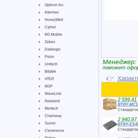
Opticon Inc.
Intermec
HoneyWell
Cipher
M3 Mobile
Zebex
Datalogic
Psion
Менеджер:
Unitech
поможет офо
Bitatek
👉
Характ
АТОЛ
MSP
WaveLink
2 599,41
Newland
BTRY-MC1
Mertech
Стандартны
Chainway
2 940,97
Sunmi
BTRY-ES4
Стандартны
Cleverence