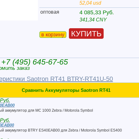
52,04 usd
оптовая
4 085,33 Руб.
341,34 CNY
КУПИТЬ
в корзину
+7 (495) 645-67-65
рмить заказ
еристики Saotron RT41 BTRY-RT41U-50
Сравнить Аккумуляторы Saotron RT41
 Руб.
0EAB00
й аккумулятор для MC 1000 Zebra / Motorola Symbol
 Руб.
0EAB00
й аккумулятор BTRY ES40EAB00 для Zebra / Motorola Symbol ES400