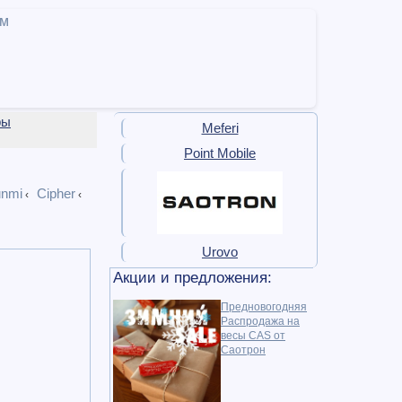
ам
ры
Meferi
Point Mobile
nmi
Cipher
‹
‹
Urovo
Акции и предложения:
Предновогодняя
Распродажа на
весы CAS от
Саотрон