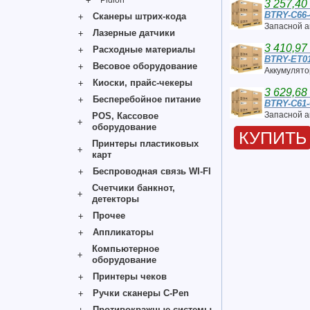
Pidion
3 257,40
BTRY-C66
Сканеры штрих-кода
Запасной а
Лазерные датчики
3 410,97
Расходные материалы
BTRY-ET0
Весовое оборудование
Аккумулятор
Киоски, прайс-чекеры
3 629,68
Бесперебойное питание
BTRY-C61
Запасной а
POS, Кассовое
оборудование
КУПИТЬ
Принтеры пластиковых
карт
Беспроводная связь WI-FI
Счетчики банкнот,
детекторы
Прочее
Аппликаторы
Компьютерное
оборудование
Принтеры чеков
Ручки сканеры C-Pen
Противокражные системы