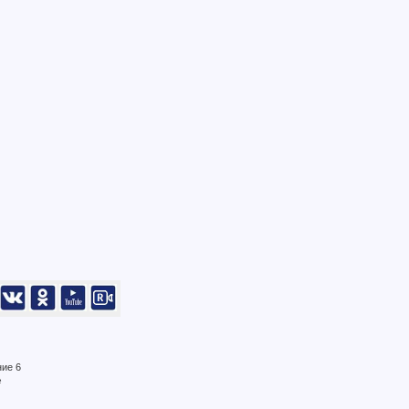
ние 6
е