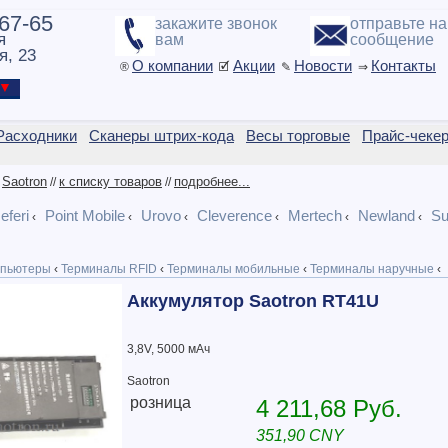
-67-65
закажите звонок
отправьте н
я
вам
сообщение
я, 23
О компании
Акции
Новости
Контакты
®
🗹
✎
⇒
ы ▼
Расходники
Сканеры штрих-кода
Весы торговые
Прайс-чеке
Saotron
к списку товаров
подробнее...
/
//
//
eferi
Point Mobile
Urovo
Cleverence
Mertech
Newland
Su
‹
‹
‹
‹
‹
‹
пьютеры
‹
Терминалы RFID
‹
Терминалы мобильные
‹
Терминалы наручные
‹
Аккумулятор Saotron RT41U
3,8V, 5000 мАч
Saotron
розница
4 211,68 Руб.
351,90 CNY