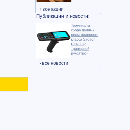
› все акции
Публикации и новости:
Терминалы
сбора данных
промышленного
класса Saotron
RT41G (с
триггерной
рукоятью)
› все новости