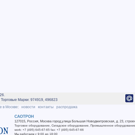
26.
Торговые Марки: 974919, 496823
е в Москве
:
новости
контакты
распродажа
САОТРОН
127015
,
Россия
,
Москва город
,
улица Большая Новодмитровская, д. 23, строе
Торговое оборудование
,
Складское оборудование
,
Промышленное оборудовани
work
:
+7 (495) 645-67-65
fax
:
+7 (495) 645-67-66
Мы работаем
с 9:00 до 18:00