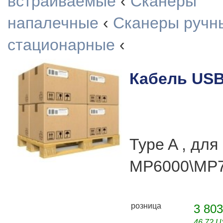
встраиваемые
‹
Сканеры
напалечные
‹
Сканеры ручн
стационарные
‹
Кабель US
Type A , для
MP6000\MP7
розница
3 803
46,72 