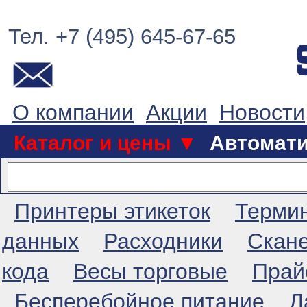
Тел. +7 (495) 645-67-65
О компании
Акции
Новости
Каталог и цены ▼
Автомат
Принтеры этикеток
Терми
данных
Расходники
Скан
кода
Весы торговые
Прай
Бесперебойное питание
Л