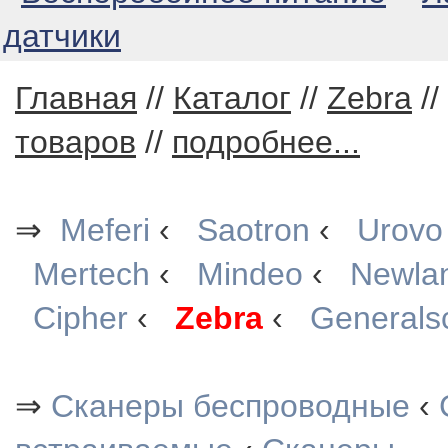
датчики
Главная
//
Каталог
//
Zebra
//
товаров
//
подробнее...
⇒
Meferi
‹
Saotron
‹
Urovo
Mertech
‹
Mindeo
‹
Newla
Cipher
‹
Zebra
‹
Generals
⇒
Сканеры беспроводные
‹