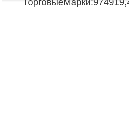
ТорговыеМарки:974919,