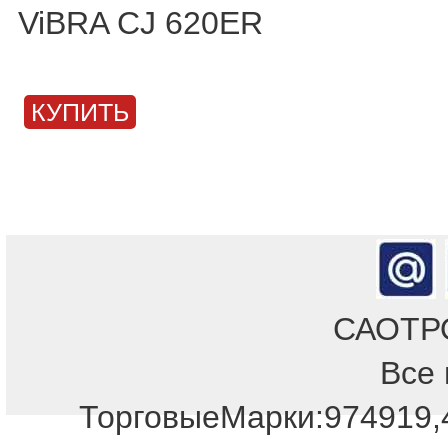
ViBRA CJ 620ER
КУПИТЬ
САОТРОН
Все 
Отдел продаж!
ТорговыеМарки:974919,