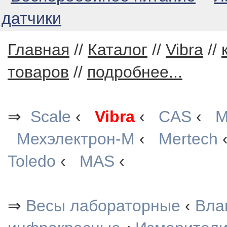
датчики
Главная
//
Каталог
//
Vibra
//
товаров
//
подробнее...
⇒
Scale
‹
Vibra
‹
CAS
‹
М
Мехэлектрон-М
‹
Mertech
Toledo
‹
MAS
‹
⇒
Весы лабораторные
‹
Вла