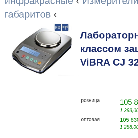
инфракрасные
‹
Измерители
габаритов
‹
Лаборатор
классом за
ViBRA CJ 3
розница
105 8
1 288,0
оптовая
105 83
1 288,0