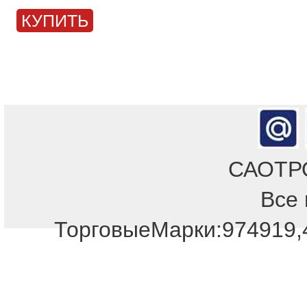
КУПИТЬ
САОТРОН
Все 
Отдел продаж!
ТорговыеМарки:974919,