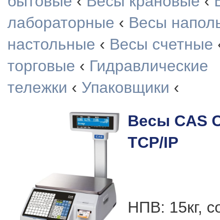
бытовые
‹
Весы крановые
‹
лабораторные
‹
Весы напол
настольные
‹
Весы счетные
торговые
‹
Гидравлические
тележки
‹
Упаковщики
‹
Весы CAS C
TCP/IP
НПВ: 15кг, с