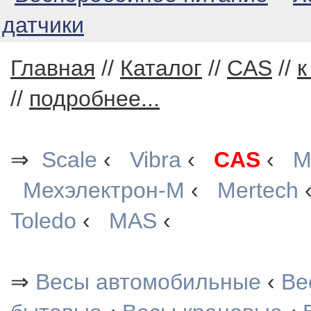
датчики
Главная
//
Каталог
//
CAS
//
к
//
подробнее...
⇒
Scale
‹
Vibra
‹
CAS
‹
М
Мехэлектрон-М
‹
Mertech
Toledo
‹
MAS
‹
⇒
Весы автомобильные
‹
Ве