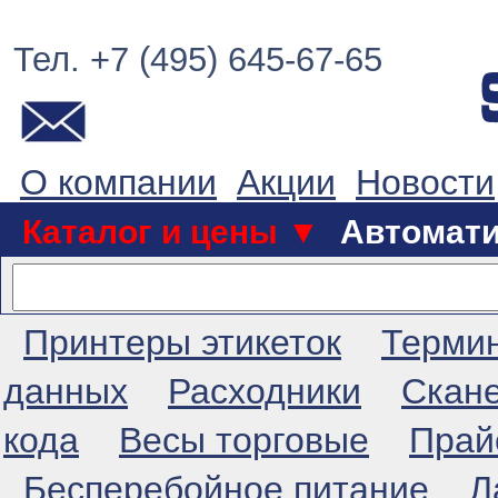
Тел. +7 (495) 645-67-65
О компании
Акции
Новости
Каталог и цены ▼
Автомат
Принтеры этикеток
Терми
данных
Расходники
Скан
кода
Весы торговые
Прай
Бесперебойное питание
Л