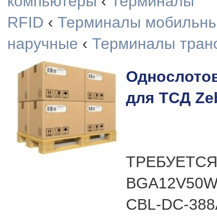
компьютеры
‹
Терминалы
RFID
‹
Терминалы мобильн
наручные
‹
Терминалы тран
Однослотов
для ТСД Ze
ТРЕБУЕТСЯ
BGA12V50W
CBL-DC-388