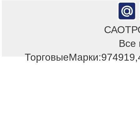
САОТРОН
Все 
ТорговыеМарки:974919,