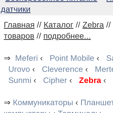
датчики
Главная
//
Каталог
//
Zebra
//
товаров
//
подробнее...
⇒
Meferi
‹
Point Mobile
‹
S
Urovo
‹
Cleverence
‹
Mert
Sunmi
‹
Cipher
‹
Zebra
‹
⇒
Коммуникаторы
‹
Планше