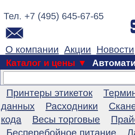
Тел. +7 (495) 645-67-65
О компании
Акции
Новости
Каталог и цены ▼
Автомат
Принтеры этикеток
Терми
данных
Расходники
Скан
кода
Весы торговые
Прай
Бесперебойное питание
Л