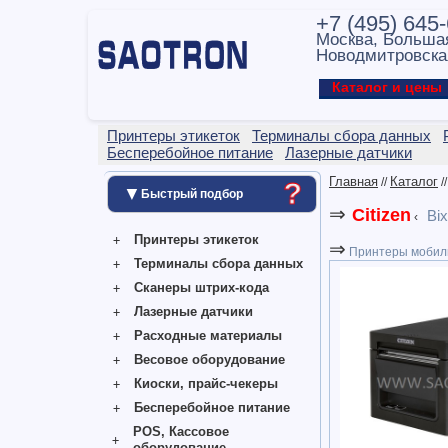
+7 (495) 645
Москва, Больша
Новодмитровска
Каталог и цен
Принтеры этикеток
Терминалы сбора данных
Бесперебойное питание
Лазерные датчики
Главная
Каталог
?
//
/
▼
Быстрый подбор
⇒
Citizen
Bix
‹
Принтеры этикеток
⇒
Принтеры мобил
Терминалы сбора данных
Сканеры штрих-кода
Лазерные датчики
Расходные материалы
Весовое оборудование
Киоски, прайс-чекеры
Бесперебойное питание
POS, Кассовое
оборудование