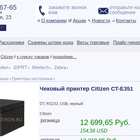
-67-65
закажите звонок
отправьте н
я
вам
сообщение
я, 23
О компании
Акции
Новости
Контакты
®
🗹
✎
⇒
ы ▼
Расходники
Сканеры штрих-кода
Весы торговые
Прайс-чеке
Citizen
к списку товаров
подробнее...
/
//
//
olon
iDPRT
Mertech
Zebra
‹
‹
‹
‹
ьные
‹
Принтеры настольные
‹
Чековый принтер Citizen CT-E351
DT, RS232, USB, черный
Citizen
розница
12 699,65 Руб.
154,56 USD
оптовая