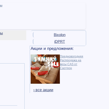
ам
ры
Bixolon
iDPRT
Акции и предложения:
Предновогодняя
Распродажа на
весы CAS от
Саотрон
› все акции