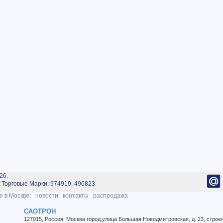
26.
Торговые Марки: 974919, 496823
е в Москве
:
новости
контакты
распродажа
САОТРОН
127015
,
Россия
,
Москва город
,
улица Большая Новодмитровская, д. 23, строе