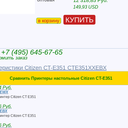
12 318,85 Руб.
149,93 USD
КУПИТЬ
в корзину
+7 (495) 645-67-65
рмить заказ
еристики Citizen CT-E351 CTE351XXEBX
Сравнить Принтеры настольные Citizen CT-E351
4 Руб.
XEWX
интер Citizen CT E351
6 Руб.
EEBX
интер Citizen CT E351
6 Руб.