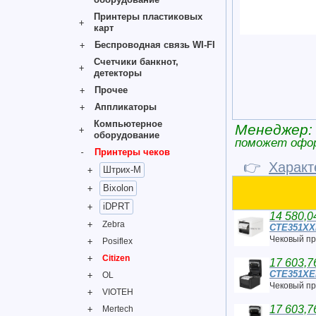
Принтеры пластиковых
карт
Беспроводная связь WI-FI
Счетчики банкнот,
детекторы
Прочее
Аппликаторы
Компьютерное
Менеджер:
оборудование
поможет офо
Принтеры чеков
👉
Характ
Штрих-М
Bixolon
iDPRT
14 580,0
Zebra
CTE351X
Чековый пр
Posiflex
Citizen
17 603,7
CTE351X
OL
Чековый пр
VIOTEH
17 603,7
Mertech