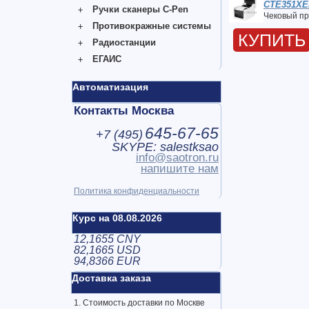
CTE351X
Ручки сканеры C-Pen
Чековый пр
Противокражные системы
КУПИТЬ
Радиостанции
ЕГАИС
Автоматизация
Контакты Москва
645-67-65
+7 (
495
)
SKYPE: salestksao
info@saotron.ru
напишите нам
Политика конфиденциальности
Курс на 08.08.2026
12,1655 CNY
82,1665 USD
94,8366 EUR
Доставка заказа
1. Стоимость доставки по Москве