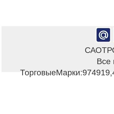
САОТРОН
Все 
ТорговыеМарки:974919,