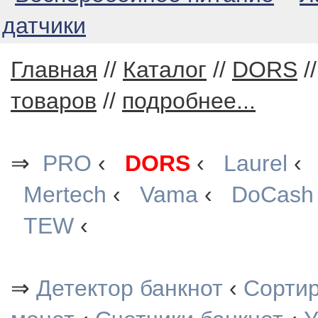
датчики
Главная
//
Каталог
//
DORS
/
товаров
//
подробнее...
⇒
PRO
‹
DORS
‹
Laurel
Mertech
‹
Vama
‹
DoCash
TEW
‹
⇒
Детектор банкнот
‹
Сорти