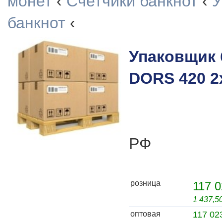
монет
‹
Счетчики банкнот
‹
У
банкнот
‹
Упаковщик 
DORS 420 2
РФ
розница
117 0
1 437,5
оптовая
117 02