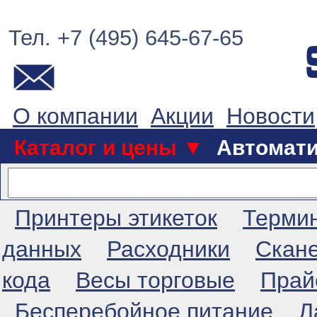
Тел. +7 (495) 645-67-65
О компании
Акции
Новости
Каталог и цены ▼
Автомат
Принтеры этикеток
Терми
данных
Расходники
Скан
кода
Весы торговые
Прай
Бесперебойное питание
Л