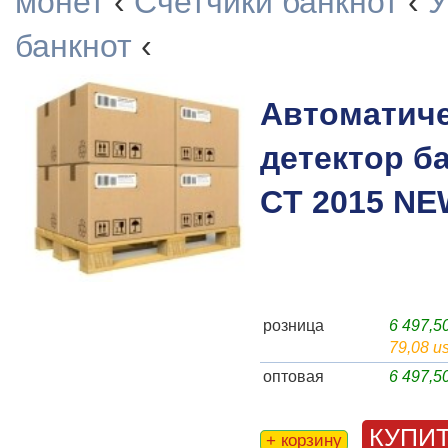
монет
‹
Счетчики банкнот
‹
У
банкнот
‹
Автоматич
детектор б
CT 2015 N
розница
6 497,
79,08 u
оптовая
6 497,
КУПИ
+ корзину