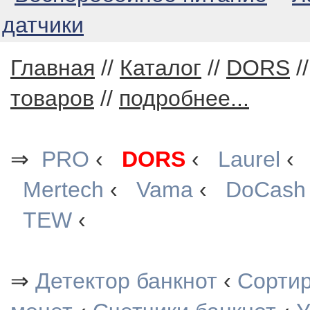
датчики
Главная
//
Каталог
//
DORS
/
товаров
//
подробнее...
⇒
PRO
‹
DORS
‹
Laurel
Mertech
‹
Vama
‹
DoCash
TEW
‹
⇒
Детектор банкнот
‹
Сорти