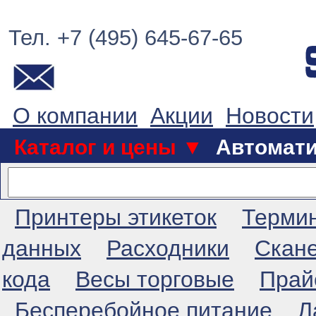
Тел. +7 (495) 645-67-65
О компании
Акции
Новости
Каталог и цены ▼
Автомат
Принтеры этикеток
Терми
данных
Расходники
Скан
кода
Весы торговые
Прай
Бесперебойное питание
Л