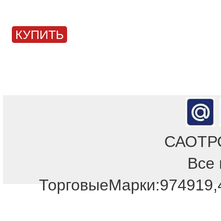
КУПИТЬ
САОТРОН
Все 
ТорговыеМарки:974919,