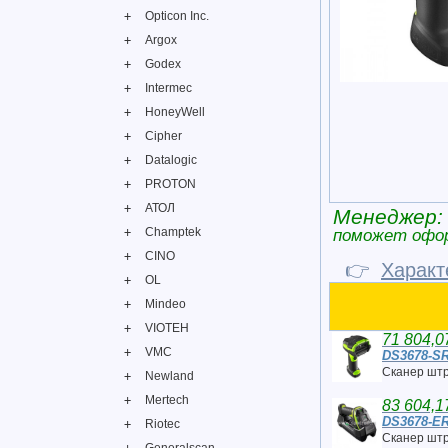
Opticon Inc.
Argox
Godex
Intermec
HoneyWell
Cipher
Datalogic
PROTON
АТОЛ
Менеджер:
Champtek
поможет офо
CINO
👉
Характ
OL
Mindeo
VIOTEH
71 804,0
VMC
DS3678-S
Сканер шт
Newland
Mertech
83 604,1
DS3678-E
Riotec
Сканер шт