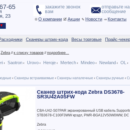
-67-65
закажите звонок
отправьте н
я
вам
сообщение
я, 23
О компании
Акции
Новости
Контакты
®
🗹
✎
⇒
ы ▼
Расходники
Сканеры штрих-кода
Весы торговые
Прайс-чеке
Zebra
к списку товаров
подробнее...
/
//
//
ri
Saotron
Urovo
Heroje
Mertech
Mindeo
Newland
OL
‹
‹
‹
‹
‹
‹
‹
водные
‹
Сканеры встраиваемые
‹
Сканеры напалечные
‹
Сканеры ручные
‹
С
Сканер штрих-кода Zebra DS3678-
SR3U42A0SFW
CBA-U42-S07PAR экранированный USB кабель Supports
STB3678-C100F3WW крэдл, PWR-BGA12V50W0WW, DC
Zebra