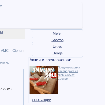
ам
ры
Meferi
Saotron
Urovo
VMC
Cipher
‹
‹
‹
Heroje
Акции и предложения:
канеры
Предновогодняя
Распродажа на
весы CAS от
Саотрон
 12V P/S,
› все акции