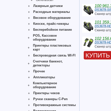
Generalscan
100 961,
Лазерные датчики
DS3678-S
Расходные материалы
Сканер штр
Весовое оборудование
101 359,
Киоски, прайс-чекеры
DS3678-H
Бесперебойное питание
Сканер штр
POS, Кассовое
102 156,
оборудование
DS3678-H
Принтеры пластиковых
Сканер штр
карт
КУПИТЬ
Беспроводная связь WI-FI
Счетчики банкнот,
детекторы
Прочее
Аппликаторы
Компьютерное
оборудование
Принтеры чеков
Ручки сканеры C-Pen
Противокражные системы
Радиостанции