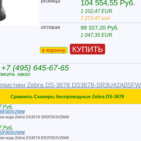
розница
104 554,55 Руб.
1 102,47 EUR
1 272,47 usd
оптовая
99 327,20 Руб.
1 047,35 EUR
КУПИТЬ
в корзину
+7 (495) 645-67-65
рмить заказ
еристики Zebra DS-3678 DS3678-SR3U42A0SFW
Сравнить Сканеры беспроводные Zebra DS-3678
7 Руб.
R0F003VZWW
рих кода Zebra DS3678 SR0F003VZWW
7 Руб.
R2F003VZWW
рих кода Zebra DS3678 ER2F003VZWW