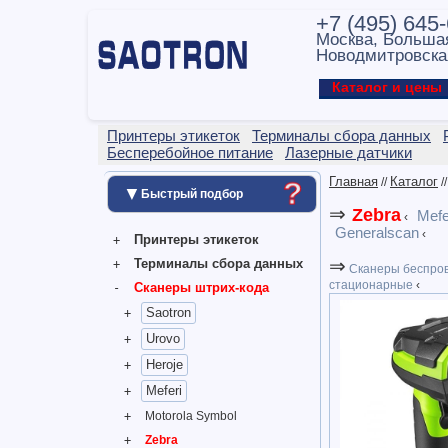
+7 (495) 645
Москва, Больша
Новодмитровска
Каталог и цен
Принтеры этикеток
Терминалы сбора данных
Бесперебойное питание
Лазерные датчики
Главная
Каталог
?
//
/
▼
Быстрый подбор
⇒
Zebra
Mefe
‹
Generalscan
‹
Принтеры этикеток
⇒
Терминалы сбора данных
Сканеры беспро
стационарные
‹
Сканеры штрих-кода
Saotron
Urovo
Heroje
Meferi
Motorola Symbol
Zebra