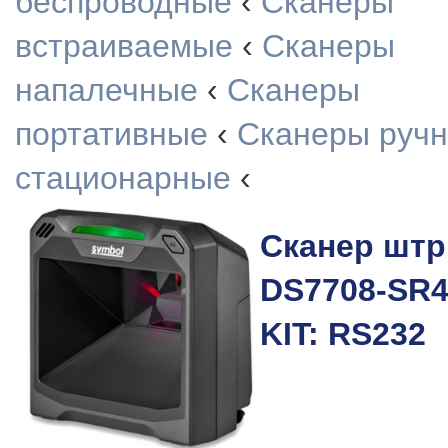
беспроводные
‹
Сканеры
встраиваемые
‹
Сканеры
напалечные
‹
Сканеры
портативные
‹
Сканеры руч
стационарные
‹
Сканер штр
DS7708-SR
KIT: RS232