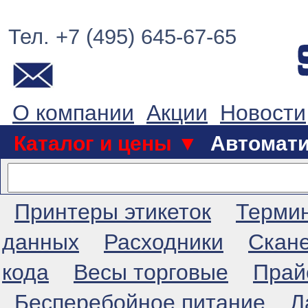
Тел. +7 (495) 645-67-65
О компании
Акции
Новости
Каталог и цены ▼
Автомат
Принтеры этикеток
Терми
данных
Расходники
Скан
кода
Весы торговые
Прай
Бесперебойное питание
Л