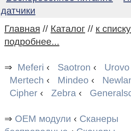
датчики
Главная
//
Каталог
//
к списк
подробнее...
⇒
Meferi
‹
Saotron
‹
Urovo
Mertech
‹
Mindeo
‹
Newla
Cipher
‹
Zebra
‹
Generals
⇒
OEM модули
‹
Сканеры