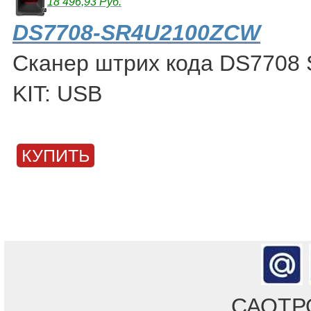
18 496,93 Руб.
DS7708-SR4U2100ZCW
Сканер штрих кода DS770
KIT: USB
КУПИТЬ
САОТРОН