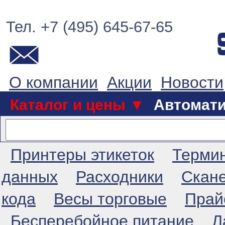
Тел. +7 (495) 645-67-65
О компании
Акции
Новости
Каталог и цены ▼
Автомат
Принтеры этикеток
Терми
данных
Расходники
Скан
кода
Весы торговые
Прай
Бесперебойное питание
Л