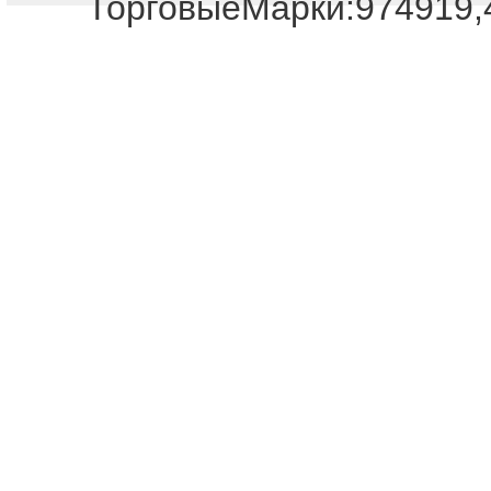
ТорговыеМарки:974919,