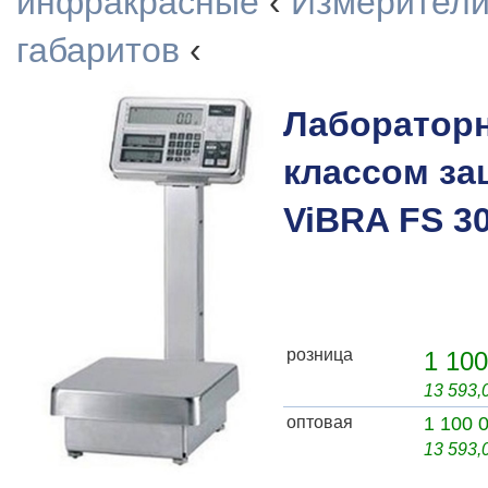
инфракрасные
‹
Измерители
габаритов
‹
Лаборатор
классом за
ViBRA FS 3
розница
1 100
13 593
оптовая
1 100 
13 593