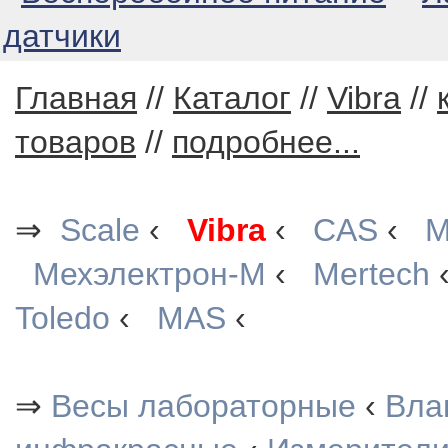
датчики
Главная
//
Каталог
//
Vibra
//
товаров
//
подробнее...
⇒
Scale
‹
Vibra
‹
CAS
‹
М
Мехэлектрон-М
‹
Mertech
Toledo
‹
MAS
‹
⇒
Весы лабораторные
‹
Вла