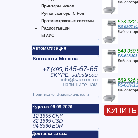
Лабораторн
Принтеры чеков
Ручки сканеры C-Pen
Противокражные системы
523 482,
FS-6202-i0
Радиостанции
Лабораторн
ЕГАИС
Автоматизация
548 050,
FS-623-i03
Контакты Москва
Лабораторн
645-67-65
+7 (
495
)
SKYPE: salestksao
info@saotron.ru
589 626,
напишите нам
FS-60K01G
Лабораторн
Политика конфиденциальности
Курс на 09.08.2026
КУПИТЬ
12,1655 CNY
82,1665 USD
94,8366 EUR
Доставка заказа