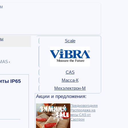
ам
ры
Scale
MAS
‹
CAS
Масса-К
иты IP65
Мехэлектрон-М
Акции и предложения:
Предновогодняя
Распродажа на
весы CAS от
Саотрон