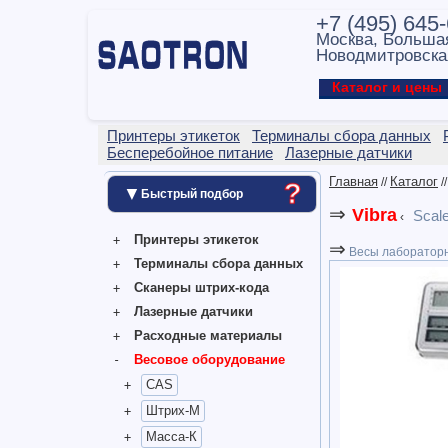
+7 (495) 645
Москва, Больша
Новодмитровска
Каталог и цен
Принтеры этикеток
Терминалы сбора данных
Бесперебойное питание
Лазерные датчики
Главная
Каталог
//
/
?
▼
Быстрый подбор
⇒
Vibra
Scal
‹
Принтеры этикеток
⇒
Весы лаборатор
Терминалы сбора данных
Сканеры штрих-кода
Лазерные датчики
Расходные материалы
Весовое оборудование
CAS
Штрих-М
Масса-К