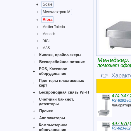
Scale
Мехэлектрон-М
Vibra
Mettler Toledo
Mertech
DIGI
MAS
Киоски, прайс-чекеры
Менеджер:
Бесперебойное питание
поможет офо
POS, Кассовое
оборудование
👉
Характ
Принтеры пластиковых
карт
Беспроводная связь WI-FI
474 347,
Счетчики банкнот,
FS-6202-i0
детекторы
Лабораторн
Прочее
Аппликаторы
497 970,
Компьютерное
FS-623-i02
оборудование