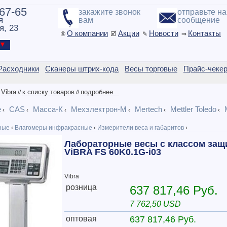
-67-65
закажите звонок
отправьте н
я
вам
сообщение
я, 23
О компании
Акции
Новости
Контакты
®
🗹
✎
⇒
ы ▼
Расходники
Сканеры штрих-кода
Весы торговые
Прайс-чеке
Vibra
к списку товаров
подробнее...
/
//
//
e
CAS
Масса-К
Мехэлектрон-М
Mertech
Mettler Toledo
‹
‹
‹
‹
‹
‹
ные
‹
Влагомеры инфракрасные
‹
Измерители веса и габаритов
‹
Лабораторные весы с классом защ
ViBRA FS 60K0.1G-i03
Vibra
розница
637 817,46 Руб.
7 762,50 USD
оптовая
637 817,46 Руб.