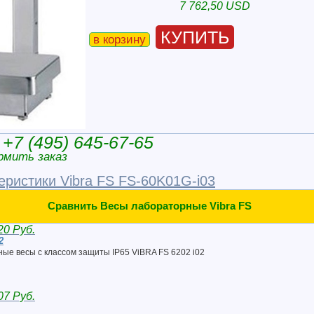
7 762,50 USD
КУПИТЬ
в корзину
+7 (495) 645-67-65
рмить заказ
еристики Vibra FS FS-60K01G-i03
Сравнить Весы лабораторные Vibra FS
20 Руб.
2
ые весы с классом защиты IP65 ViBRA FS 6202 i02
07 Руб.