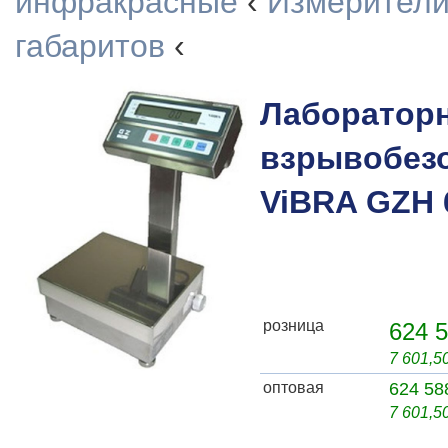
инфракрасные
‹
Измерители
габаритов
‹
Лаборатор
взрывобез
ViBRA GZH
розница
624 5
7 601,5
оптовая
624 58
7 601,5