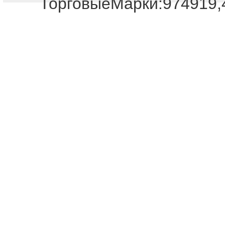
ТорговыеМарки:974919,