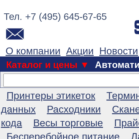
Тел. +7 (495) 645-67-65
О компании
Акции
Новости
Каталог и цены ▼
Автомат
Принтеры этикеток
Терми
данных
Расходники
Скан
кода
Весы торговые
Прай
Бесперебойное питание
Л