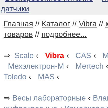
датчики
Главная
//
Каталог
//
Vibra
//
товаров
//
подробнее...
⇒
Scale
‹
Vibra
‹
CAS
‹
М
Мехэлектрон-М
‹
Mertech
Toledo
‹
MAS
‹
⇒
Весы лабораторные
‹
Вла