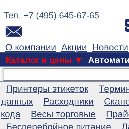
Тел. +7 (495) 645-67-65
О компании
Акции
Новости
Каталог и цены ▼
Автомат
Принтеры этикеток
Терми
данных
Расходники
Скан
кода
Весы торговые
Прай
Бесперебойное питание
Л