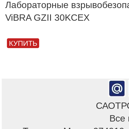
Лабораторные взрывобезоп
ViBRA GZII 30KCEX
КУПИТЬ
САОТРОН
Все 