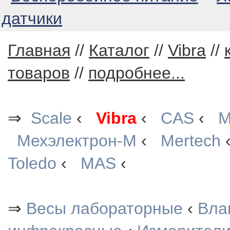
датчики
Главная
//
Каталог
//
Vibra
//
товаров
//
подробнее...
⇒
Scale
‹
Vibra
‹
CAS
‹
М
Мехэлектрон-М
‹
Mertech
Toledo
‹
MAS
‹
⇒
Весы лабораторные
‹
Вла