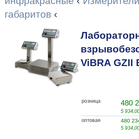
инфракрасные
‹
Измерители
габаритов
‹
Лаборатор
взрывобез
ViBRA GZII
розница
480 2
5 934,0
оптовая
480 23
5 934,0