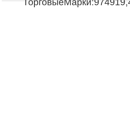
ТорговыеМарки:974919,