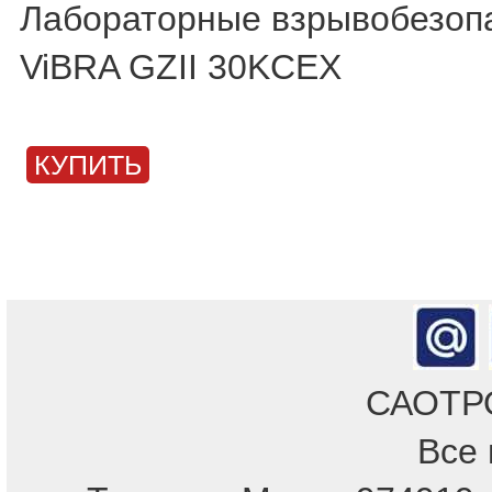
Лабораторные взрывобезоп
ViBRA GZII 30KCEX
КУПИТЬ
САОТРОН
Все 