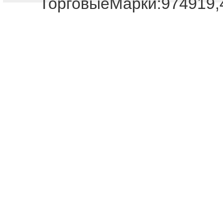
ТорговыеМарки:974919,