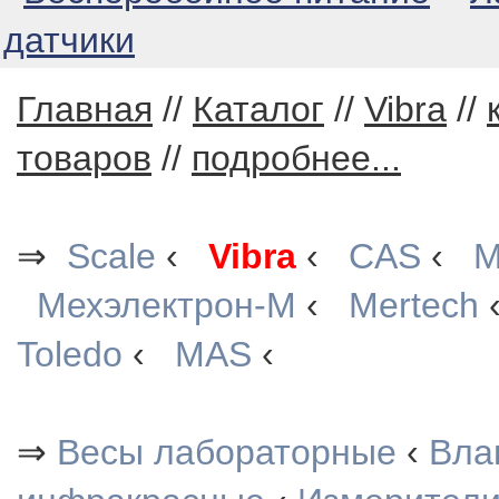
датчики
Главная
//
Каталог
//
Vibra
//
товаров
//
подробнее...
⇒
Scale
‹
Vibra
‹
CAS
‹
М
Мехэлектрон-М
‹
Mertech
Toledo
‹
MAS
‹
⇒
Весы лабораторные
‹
Вла