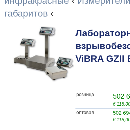
инфракрасные
‹
Измерители
габаритов
‹
Лаборатор
взрывобез
ViBRA GZII
розница
502 6
6 118,0
оптовая
502 69
6 118,0