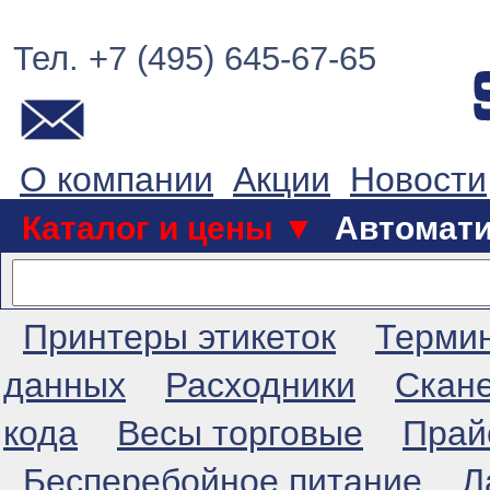
Тел. +7 (495) 645-67-65
О компании
Акции
Новости
Каталог и цены ▼
Автомат
Принтеры этикеток
Терми
данных
Расходники
Скан
кода
Весы торговые
Прай
Бесперебойное питание
Л