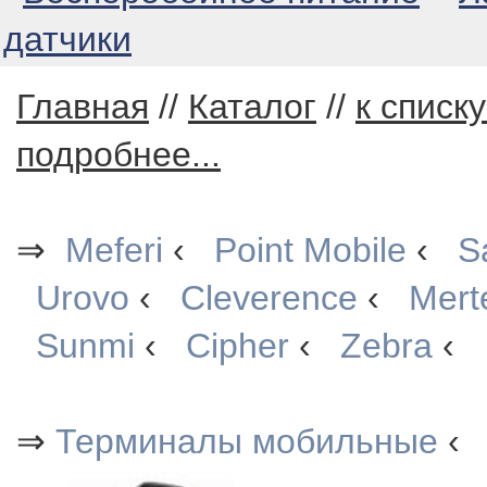
датчики
Главная
//
Каталог
//
к списк
подробнее...
⇒
Meferi
‹
Point Mobile
‹
S
Urovo
‹
Cleverence
‹
Mert
Sunmi
‹
Cipher
‹
Zebra
‹
⇒
Терминалы мобильные
‹