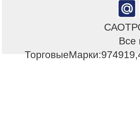
САОТРОН
Все 
ТорговыеМарки:974919,