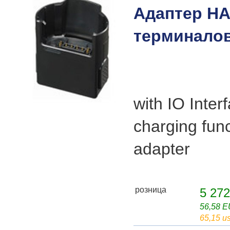
Адаптер HA
терминалов
with IO Inte
charging fun
adapter
розница
5 272
56,58 
65,15 u