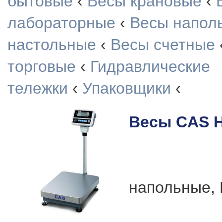
бытовые
‹
Весы крановые
‹
лабораторные
‹
Весы напол
настольные
‹
Весы счетные
торговые
‹
Гидравлические
тележки
‹
Упаковщики
‹
Весы CAS H
напольные, 