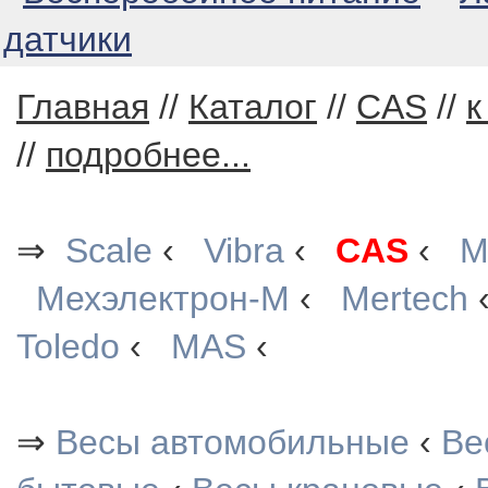
датчики
Главная
//
Каталог
//
CAS
//
к
//
подробнее...
⇒
Scale
‹
Vibra
‹
CAS
‹
М
Мехэлектрон-М
‹
Mertech
Toledo
‹
MAS
‹
⇒
Весы автомобильные
‹
Ве