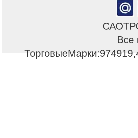
САОТРОН
Все 
ТорговыеМарки:974919,