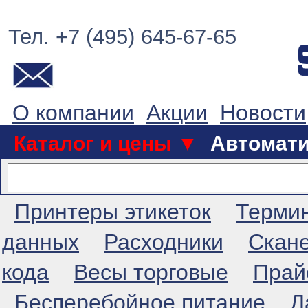
Тел. +7 (495) 645-67-65
О компании
Акции
Новости
Каталог и цены ▼
Автомат
Принтеры этикеток
Терми
данных
Расходники
Скан
кода
Весы торговые
Прай
Бесперебойное питание
Л