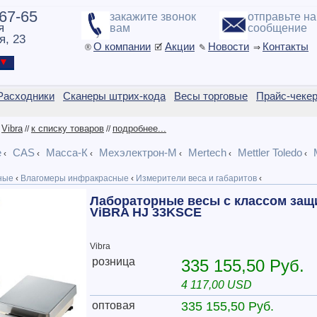
-67-65
закажите звонок
отправьте н
я
вам
сообщение
я, 23
О компании
Акции
Новости
Контакты
®
🗹
✎
⇒
ы ▼
Расходники
Сканеры штрих-кода
Весы торговые
Прайс-чеке
Vibra
к списку товаров
подробнее...
/
//
//
e
CAS
Масса-К
Мехэлектрон-М
Mertech
Mettler Toledo
‹
‹
‹
‹
‹
‹
ные
‹
Влагомеры инфракрасные
‹
Измерители веса и габаритов
‹
Лабораторные весы с классом защ
ViBRA HJ 33KSCE
Vibra
розница
335 155,50 Руб.
4 117,00 USD
оптовая
335 155,50 Руб.