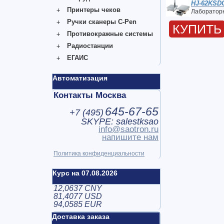
HJ-62KSD
Принтеры чеков
Лабораторн
Ручки сканеры C-Pen
КУПИТЬ
Противокражные системы
Радиостанции
ЕГАИС
Автоматизация
Контакты Москва
645-67-65
+7 (
495
)
SKYPE: salestksao
info@saotron.ru
напишите нам
Политика конфиденциальности
Курс на 07.08.2026
12,0637 CNY
81,4077 USD
94,0585 EUR
Доставка заказа