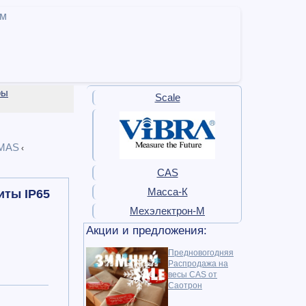
ам
ры
Scale
MAS
‹
CAS
Масса-К
иты IP65
Мехэлектрон-М
Акции и предложения:
Предновогодняя
Распродажа на
весы CAS от
Саотрон