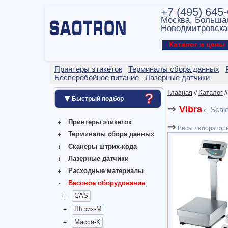
+7 (495) 645
Москва, Больша
Новодмитровска
Каталог и цен
Принтеры этикеток
Терминалы сбора данных
Бесперебойное питание
Лазерные датчики
Главная
Каталог
//
/
?
▼
Быстрый подбор
⇒
Vibra
Scal
‹
Принтеры этикеток
⇒
Весы лаборатор
Терминалы сбора данных
Сканеры штрих-кода
Лазерные датчики
Расходные материалы
Весовое оборудование
CAS
Штрих-М
Масса-К