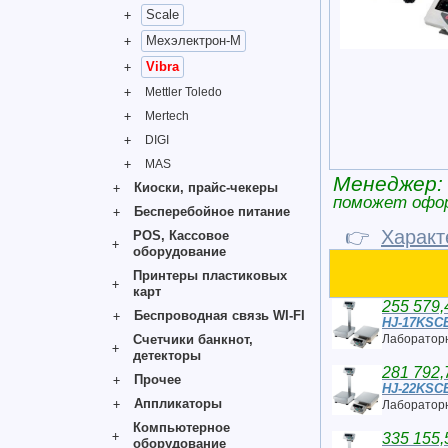
Scale
Мехэлектрон-М
Vibra
Mettler Toledo
Mertech
DIGI
MAS
Менеджер:
Киоски, прайс-чекеры
поможет офо
Бесперебойное питание
👉
Характ
POS, Кассовое
оборудование
Принтеры пластиковых
карт
255 579,
Беспроводная связь WI-FI
HJ-17KSC
Счетчики банкнот,
Лабораторн
детекторы
281 792,
Прочее
HJ-22KSC
Аппликаторы
Лабораторн
Компьютерное
335 155,
оборудование