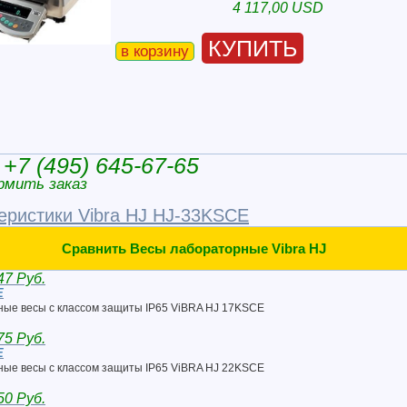
4 117,00 USD
КУПИТЬ
в корзину
+7 (495) 645-67-65
рмить заказ
еристики Vibra HJ HJ-33KSCE
Сравнить Весы лабораторные Vibra HJ
47 Руб.
E
ые весы с классом защиты IP65 ViBRA HJ 17KSCE
75 Руб.
E
ые весы с классом защиты IP65 ViBRA HJ 22KSCE
50 Руб.