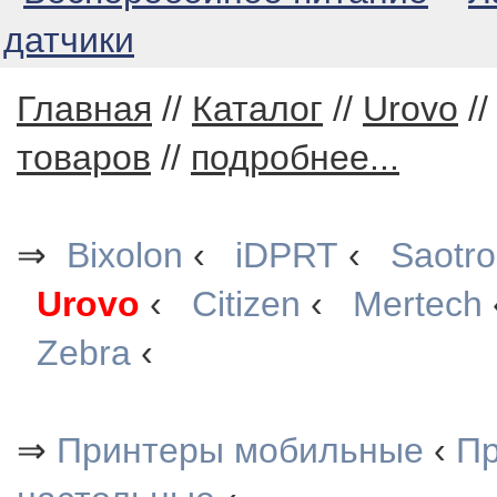
датчики
Главная
//
Каталог
//
Urovo
/
товаров
//
подробнее...
⇒
Bixolon
‹
iDPRT
‹
Saotr
Urovo
‹
Citizen
‹
Mertech
Zebra
‹
⇒
Принтеры мобильные
‹
Пр