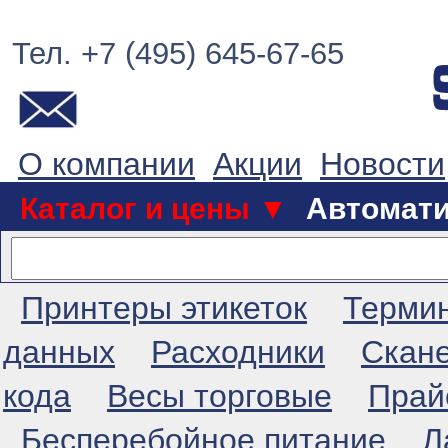
Тел. +7 (495) 645-67-65
О компании
Акции
Новости
Каталог и цены ▼
Автомат
Принтеры этикеток
Терми
данных
Расходники
Скан
кода
Весы торговые
Прай
Бесперебойное питание
Л