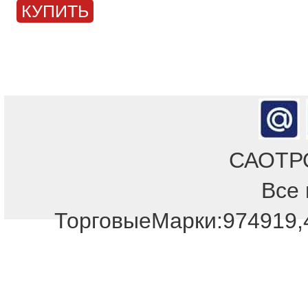
КУПИТЬ
САОТРОН
Все 
ТорговыеМарки:974919,