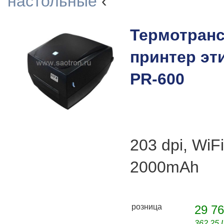
настольные
‹
Термотран
принтер эт
PR-600
203 dpi, WiF
2000mAh
розница
29 76
362,25