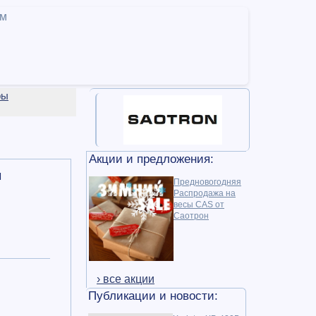
ам
ры
Акции и предложения:
м
Предновогодняя
Распродажа на
весы CAS от
Саотрон
› все акции
Публикации и новости: