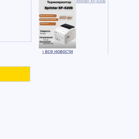
Xprinter XP-420B
› все новости