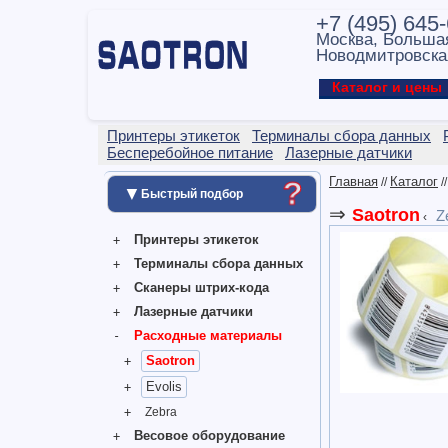
+7 (495) 645
Москва, Больша
Новодмитровска
Каталог и цен
Принтеры этикеток
Терминалы сбора данных
Бесперебойное питание
Лазерные датчики
Главная
Каталог
//
/
?
▼
Быстрый подбор
⇒
Saotron
Z
‹
Принтеры этикеток
Терминалы сбора данных
Сканеры штрих-кода
Лазерные датчики
Расходные материалы
Saotron
Evolis
Zebra
Весовое оборудование