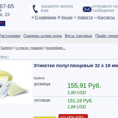
-67-65
закажите звонок
отправьте н
я
вам
сообщение
я, 23
О компании
Акции
Новости
Контакты
®
🗹
✎
⇒
ы ▼
Расходники
Сканеры штрих-кода
Весы торговые
Прайс-чеке
Saotron
к списку товаров
подробнее...
/
//
//
ebra
‹
Этикетки полуглянцевые 32 x 19 м
Saotron
розница
155,91 Руб.
1,90 USD
оптовая
151,19 Руб.
1,84 USD