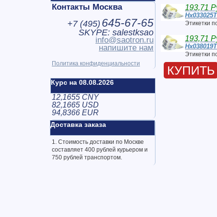
Контакты Москва
193,71 Р
Hx033025
645-67-65
+7 (
495
)
Этикетки п
SKYPE: salestksao
193,71 Р
info@saotron.ru
Hx038019
напишите нам
Этикетки п
Политика конфиденциальности
КУПИТЬ
Курс на 08.08.2026
12,1655 CNY
82,1665 USD
94,8366 EUR
Доставка заказа
1. Стоимость доставки по Москве
составляет 400 рублей курьером и
750 рублей транспортом.