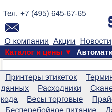
Тел. +7 (495) 645-67-65
О компании
Акции
Новости
Каталог и цены ▼
Автомат
Принтеры этикеток
Терми
данных
Расходники
Скан
кода
Весы торговые
Прай
Бесперебойное питание
Л