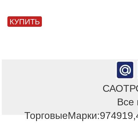
КУПИТЬ
САОТРОН
Все 
Отдел продаж!
ТорговыеМарки:974919,