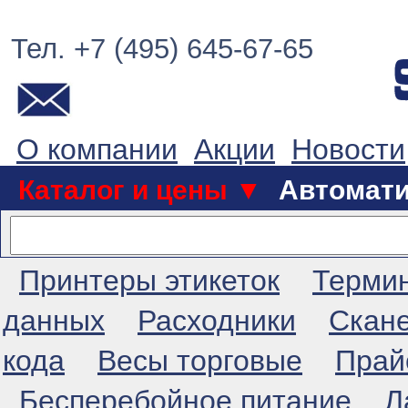
Тел. +7 (495) 645-67-65
О компании
Акции
Новости
Каталог и цены ▼
Автомат
Принтеры этикеток
Терми
данных
Расходники
Скан
кода
Весы торговые
Прай
Бесперебойное питание
Л