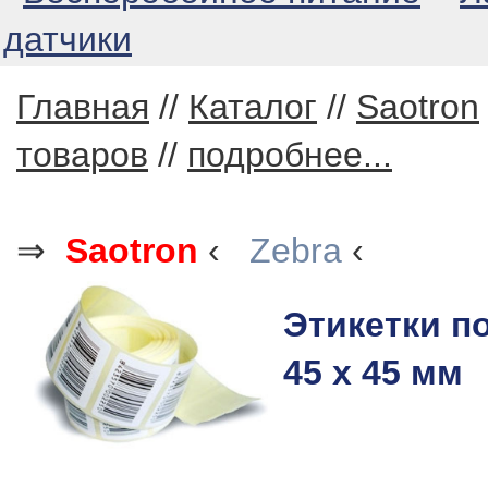
датчики
Главная
//
Каталог
//
Saotron
товаров
//
подробнее...
⇒
Saotron
‹
Zebra
‹
Этикетки п
45 x 45 мм