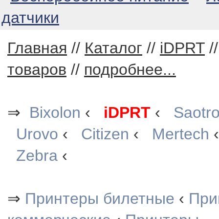
датчики
Главная
//
Каталог
//
iDPRT
/
товаров
//
подробнее...
⇒
Bixolon
‹
iDPRT
‹
Saotr
Urovo
‹
Citizen
‹
Mertech
Zebra
‹
⇒
Принтеры билетные
‹
При