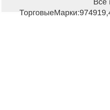
Все 
ТорговыеМарки:974919,