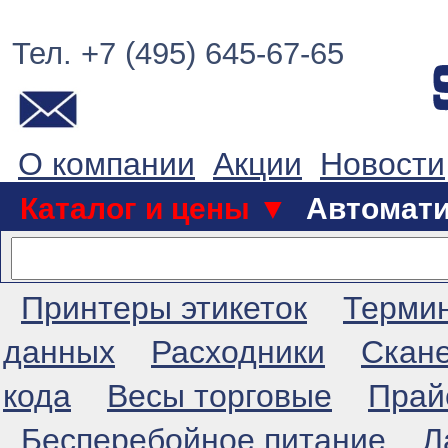
Тел. +7 (495) 645-67-65
О компании
Акции
Новости
Каталог и цены ▼
Автомат
Принтеры этикеток
Терми
данных
Расходники
Скан
кода
Весы торговые
Прай
Бесперебойное питание
Л