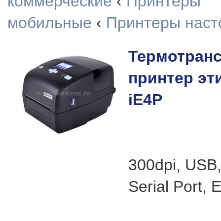
коммерческие
‹
Принтеры
мобильные
‹
Принтеры наст
Термотран
принтер эт
iE4P
300dpi, USB
Serial Port, 