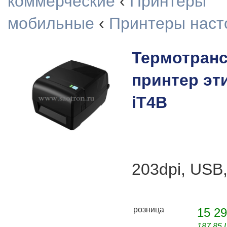
коммерческие
‹
Принтеры
мобильные
‹
Принтеры наст
Термотран
принтер эт
iT4B
203dpi, USB,
розница
15 29
187,85