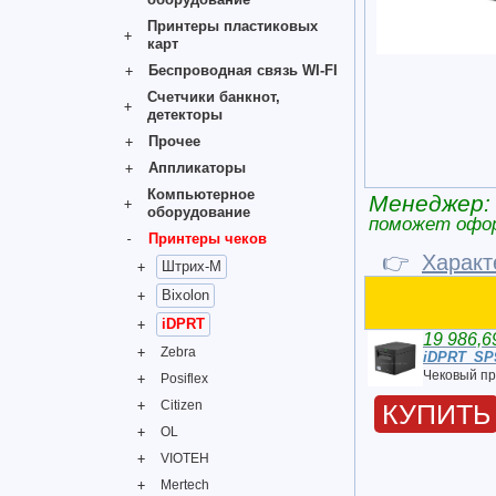
Принтеры пластиковых
карт
Беспроводная связь WI-FI
Счетчики банкнот,
детекторы
Прочее
Аппликаторы
Компьютерное
Менеджер:
оборудование
поможет офо
Принтеры чеков
👉
Характ
Штрих-М
Bixolon
iDPRT
19 986,6
Zebra
iDPRT_SP
Чековый п
Posiflex
Citizen
КУПИТЬ
OL
VIOTEH
Mertech