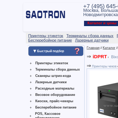
+7 (495) 645
Москва, Больша
Новодмитровска
Каталог и цен
Принтеры этикеток
Терминалы сбора данных
Бесперебойное питание
Лазерные датчики
Главная
Каталог
//
/
?
▼
Быстрый подбор
⇒
iDPRT
Bix
‹
Принтеры этикеток
⇒
Принтеры чеков
Терминалы сбора данных
Сканеры штрих-кода
Лазерные датчики
Расходные материалы
Весовое оборудование
Киоски, прайс-чекеры
Бесперебойное питание
POS, Кассовое
оборудование