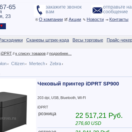
-67-65
закажите звонок
отправьте н
я
вам
сообщение
я, 23
О компании
Акции
Новости
Контакты
®
🗹
✎
⇒
ы ▼
Расходники
Сканеры штрих-кода
Весы торговые
Прайс-чеке
iDPRT
к списку товаров
подробнее...
/
//
//
olon
Citizen
Mertech
Zebra
‹
‹
‹
‹
‹
Чековый принтер iDPRT SP900
203 dpi, USB, Bluetooth, WI-FI
iDPRT
розница
22 517,21 Руб.
276,60 USD
оптовая