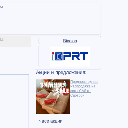
ам
ры
Bixolon
Акции и предложения:
Предновогодняя
Распродажа на
весы CAS от
Саотрон
› все акции