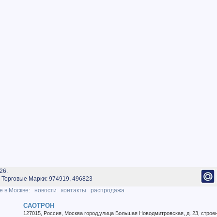
26.
Торговые Марки: 974919, 496823
е в Москве
:
новости
контакты
распродажа
САОТРОН
127015
,
Россия
,
Москва город
,
улица Большая Новодмитровская, д. 23, строе