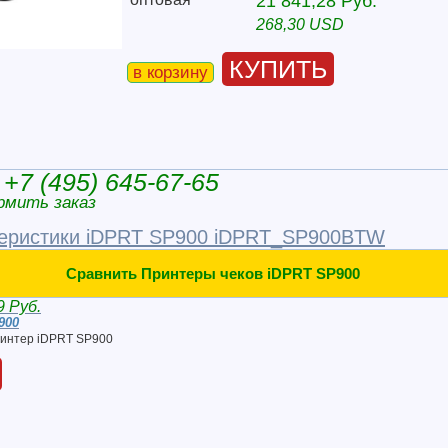
21 841,28 Руб.
268,30 USD
КУПИТЬ
в корзину
+7 (495) 645-67-65
рмить заказ
еристики iDPRT SP900 iDPRT_SP900BTW
Сравнить Принтеры чеков iDPRT SP900
9 Руб.
900
ринтер iDPRT SP900