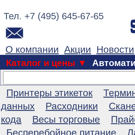
Тел. +7 (495) 645-67-65
О компании
Акции
Новости
Каталог и цены ▼
Автомат
Принтеры этикеток
Терми
данных
Расходники
Скан
кода
Весы торговые
Прай
Бесперебойное питание
Л