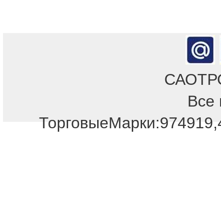
САОТРОН
Все 
Отдел продаж!
ТорговыеМарки:974919,