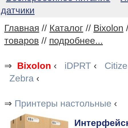
датчики
Главная
//
Каталог
//
Bixolon
товаров
//
подробнее...
⇒
Bixolon
‹
iDPRT
‹
Citiz
Zebra
‹
⇒
Принтеры настольные
‹
Интерфейсн