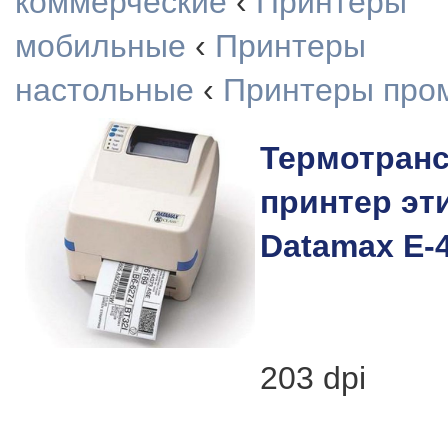
коммерческие
‹
Принтеры
мобильные
‹
Принтеры
настольные
‹
Принтеры про
Термотран
принтер эт
Datamax E-
203 dpi