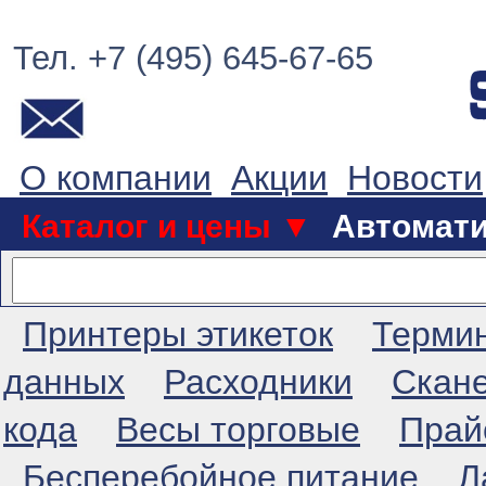
Тел. +7 (495) 645-67-65
О компании
Акции
Новости
Каталог и цены ▼
Автомат
Принтеры этикеток
Терми
данных
Расходники
Скан
кода
Весы торговые
Прай
Бесперебойное питание
Л