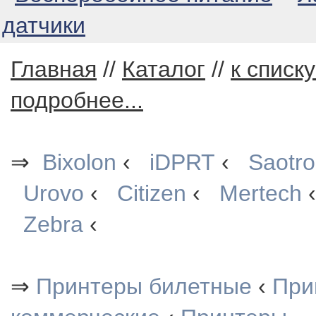
датчики
Главная
//
Каталог
//
к списк
подробнее...
⇒
Bixolon
‹
iDPRT
‹
Saotr
Urovo
‹
Citizen
‹
Mertech
Zebra
‹
⇒
Принтеры билетные
‹
При