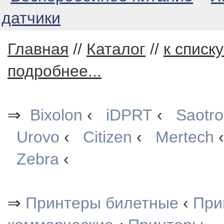
датчики
Главная
//
Каталог
//
к списк
подробнее...
⇒
Bixolon
‹
iDPRT
‹
Saotr
Urovo
‹
Citizen
‹
Mertech
Zebra
‹
⇒
Принтеры билетные
‹
При