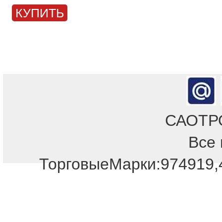
КУПИТЬ
САОТРОН
Все 
ТорговыеМарки:974919,