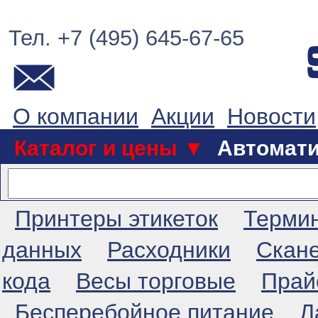
Тел. +7 (495) 645-67-65
О компании
Акции
Новости
Каталог и цены ▼
Автомат
Принтеры этикеток
Терми
данных
Расходники
Скан
кода
Весы торговые
Прай
Бесперебойное питание
Л