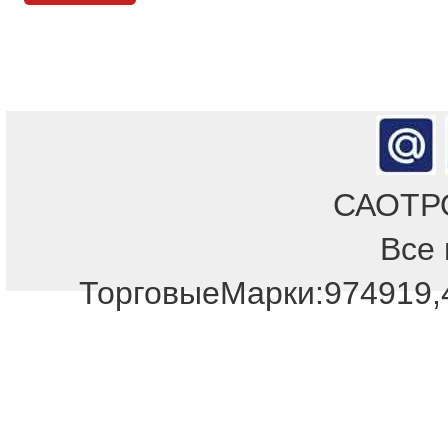
САОТРОН
Все 
ТорговыеМарки:974919,