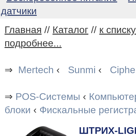
датчики
Главная
//
Каталог
//
к списк
подробнее...
⇒
Mertech
‹
Sunmi
‹
Ciphe
⇒
POS-Системы
‹
Компьютер
блоки
‹
Фискальные регистр
ШТРИХ-LIG