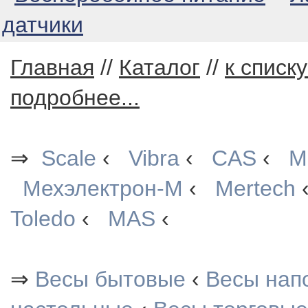
датчики
Главная
//
Каталог
//
к списк
подробнее...
⇒
Scale
‹
Vibra
‹
CAS
‹
М
Мехэлектрон-М
‹
Mertech
Toledo
‹
MAS
‹
⇒
Весы бытовые
‹
Весы нап