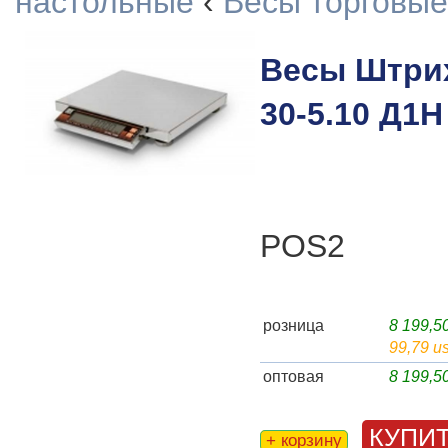
настольные
‹
Весы торговые
Весы Штри
30-5.10 Д1Н
POS2
розница
8 199,
99,79 u
оптовая
8 199,
КУПИ
+ корзину