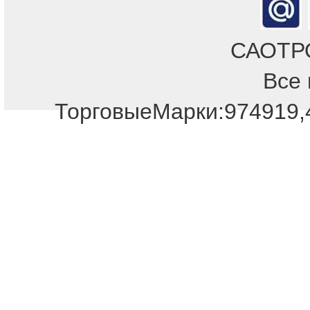
САОТРОН
Все 
Отдел продаж!
ТорговыеМарки:974919,