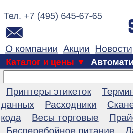
Тел. +7 (495) 645-67-65
О компании
Акции
Новости
Каталог и цены ▼
Автомат
Принтеры этикеток
Терми
данных
Расходники
Скан
кода
Весы торговые
Прай
Бесперебойное питание
Л