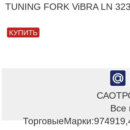
TUNING FORK ViBRA LN 32
КУПИТЬ
САОТРОН
Все 
ТорговыеМарки:974919,