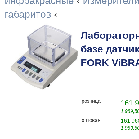
инфракрасные
‹
Измерители
габаритов
‹
Лаборатор
базе датчи
FORK ViBRA
розница
161 9
1 989,5
оптовая
161 96
1 989,5