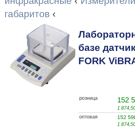
инфракрасные
‹
Измерители
габаритов
‹
Лаборатор
базе датчи
FORK ViBRA
розница
152 5
1 874,5
оптовая
152 59
1 874,5