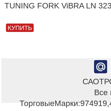
TUNING FORK ViBRA LN 32
КУПИТЬ
САОТРОН
Все 
ТорговыеМарки:974919,