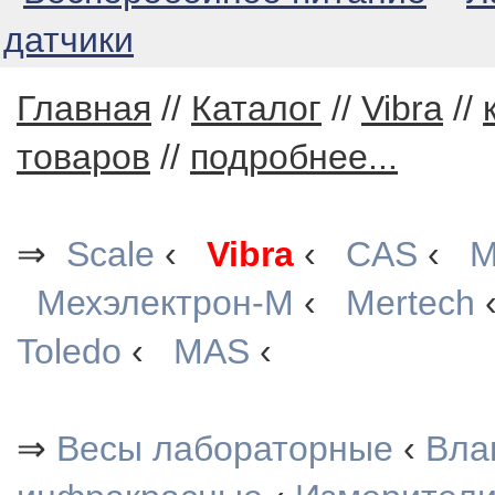
датчики
Главная
//
Каталог
//
Vibra
//
товаров
//
подробнее...
⇒
Scale
‹
Vibra
‹
CAS
‹
М
Мехэлектрон-М
‹
Mertech
Toledo
‹
MAS
‹
⇒
Весы лабораторные
‹
Вла