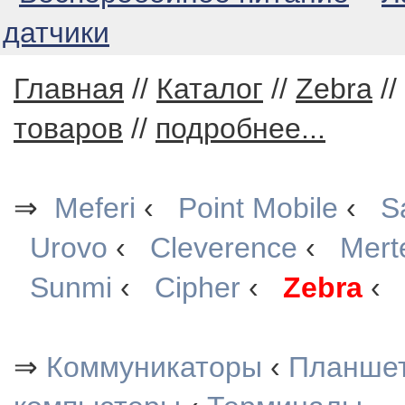
датчики
Главная
//
Каталог
//
Zebra
//
товаров
//
подробнее...
⇒
Meferi
‹
Point Mobile
‹
S
Urovo
‹
Cleverence
‹
Mert
Sunmi
‹
Cipher
‹
Zebra
‹
⇒
Коммуникаторы
‹
Планше