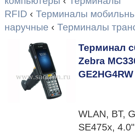
компьютеры
‹
Терминалы
RFID
‹
Терминалы мобильн
наручные
‹
Терминалы тран
Терминал с
Zebra MC33
GE2HG4RW
WLAN, BT, G
SE475x, 4.0"