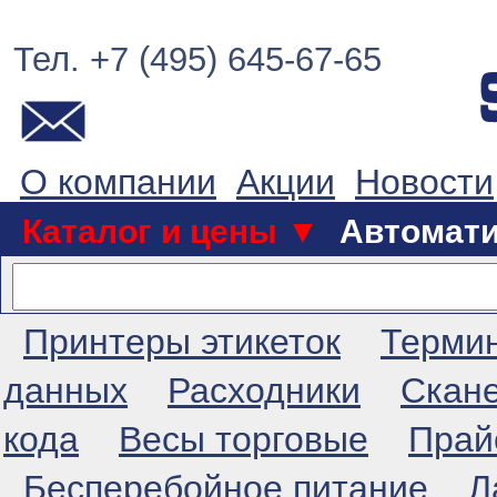
Тел. +7 (495) 645-67-65
О компании
Акции
Новости
Каталог и цены ▼
Автомат
Принтеры этикеток
Терми
данных
Расходники
Скан
кода
Весы торговые
Прай
Бесперебойное питание
Л