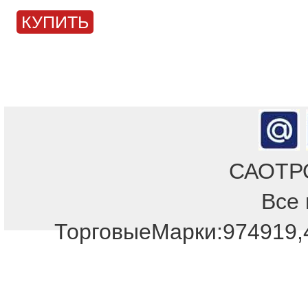
КУПИТЬ
САОТРОН
Все 
ТорговыеМарки:974919,