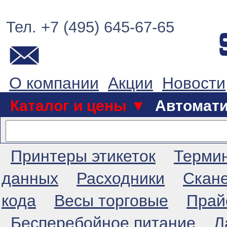
Тел. +7 (495) 645-67-65
О компании
Акции
Новости
Каталог и цены ▼
Автомат
Принтеры этикеток
Терми
данных
Расходники
Скан
кода
Весы торговые
Прай
Бесперебойное питание
Л