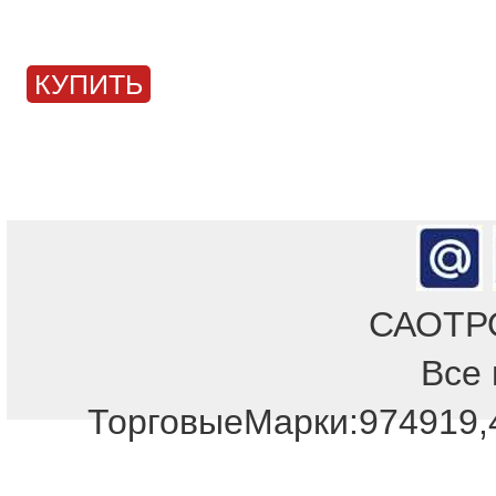
КУПИТЬ
САОТРОН
Все 
Отдел продаж!
ТорговыеМарки:974919,