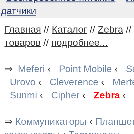
датчики
Главная
//
Каталог
//
Zebra
//
товаров
//
подробнее...
⇒
Meferi
‹
Point Mobile
‹
S
Urovo
‹
Cleverence
‹
Mert
Sunmi
‹
Cipher
‹
Zebra
‹
⇒
Коммуникаторы
‹
Планше