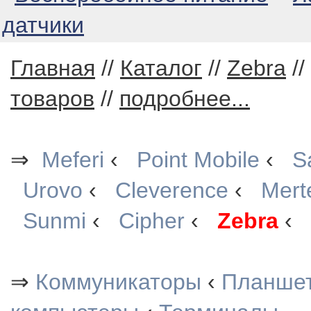
датчики
Главная
//
Каталог
//
Zebra
//
товаров
//
подробнее...
⇒
Meferi
‹
Point Mobile
‹
S
Urovo
‹
Cleverence
‹
Mert
Sunmi
‹
Cipher
‹
Zebra
‹
⇒
Коммуникаторы
‹
Планше