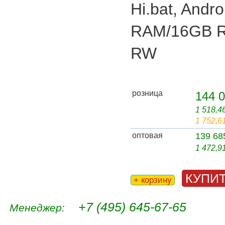
Hi.bat, Andr
RAM/16GB R
RW
розница
144 0
1 518,4
1 752,6
оптовая
139 68
1 472,9
КУПИ
+ корзину
+7 (495) 645-67-65
Менеджер: