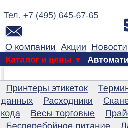
Тел. +7 (495) 645-67-65
О компании
Акции
Новости
Каталог и цены ▼
Автомат
Принтеры этикеток
Терми
данных
Расходники
Скан
кода
Весы торговые
Прай
Бесперебойное питание
Л