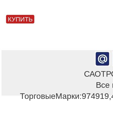
КУПИТЬ
САОТРОН
Все 
Отдел продаж!
ТорговыеМарки:974919,