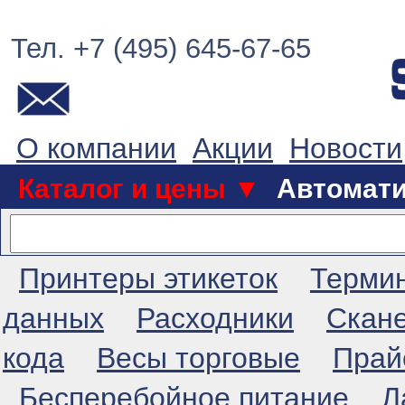
Тел. +7 (495) 645-67-65
О компании
Акции
Новости
Каталог и цены ▼
Автомат
Принтеры этикеток
Терми
данных
Расходники
Скан
кода
Весы торговые
Прай
Бесперебойное питание
Л