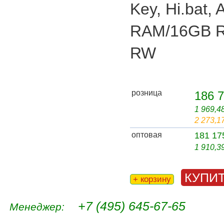
Key, Hi.bat,
RAM/16GB R
RW
розница
186 7
1 969,4
2 273,1
оптовая
181 17
1 910,3
КУПИ
+ корзину
+7 (495) 645-67-65
Менеджер: