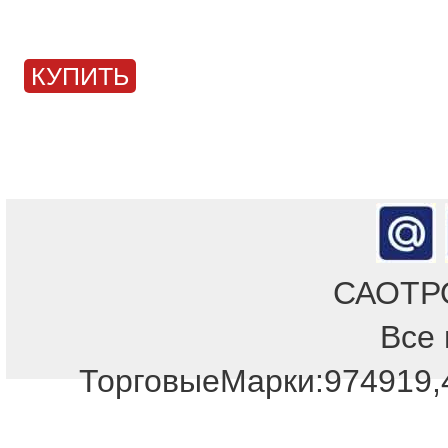
КУПИТЬ
САОТРОН
Все 
Отдел продаж!
ТорговыеМарки:974919,