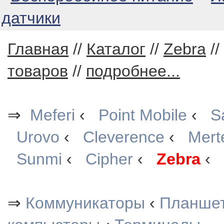
датчики
Главная
//
Каталог
//
Zebra
//
товаров
//
подробнее...
⇒
Meferi
‹
Point Mobile
‹
S
Urovo
‹
Cleverence
‹
Mert
Sunmi
‹
Cipher
‹
Zebra
‹
⇒
Коммуникаторы
‹
Планше