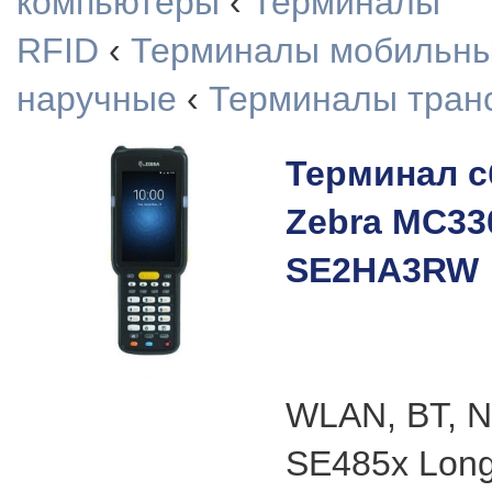
компьютеры
‹
Терминалы
RFID
‹
Терминалы мобильн
наручные
‹
Терминалы тран
Терминал с
Zebra MC33
SE2HA3RW
WLAN, BT, N
SE485x Long