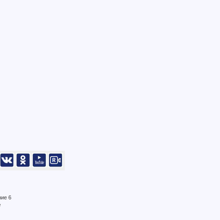
ние 6
е