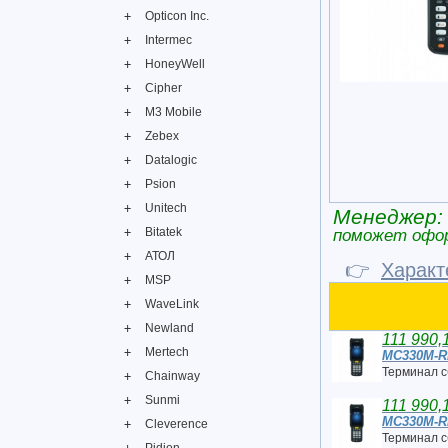
Opticon Inc.
Intermec
HoneyWell
Cipher
M3 Mobile
Zebex
Datalogic
Psion
Unitech
Менеджер:
Bitatek
поможет офо
АТОЛ
👉
Харак
MSP
WaveLink
Newland
111 990,
Mertech
MC330M-
Терминал 
Chainway
Sunmi
111 990,
MC330M-
Cleverence
Терминал 