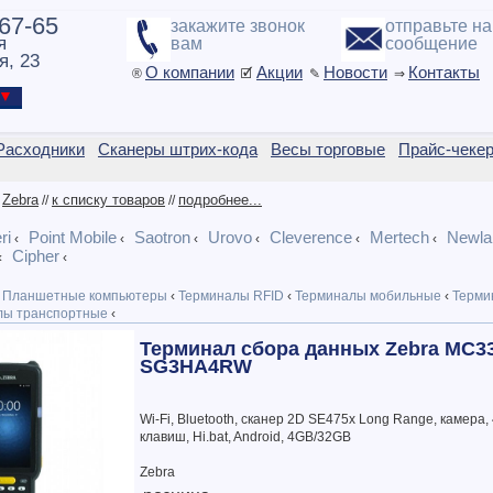
-67-65
закажите звонок
отправьте н
я
вам
сообщение
я, 23
О компании
Акции
Новости
Контакты
®
🗹
✎
⇒
ы ▼
Расходники
Сканеры штрих-кода
Весы торговые
Прайс-чеке
Zebra
к списку товаров
подробнее...
/
//
//
ri
Point Mobile
Saotron
Urovo
Cleverence
Mertech
Newla
‹
‹
‹
‹
‹
‹
Cipher
‹
‹
Планшетные компьютеры
‹
Терминалы RFID
‹
Терминалы мобильные
‹
Терми
ы транспортные
‹
Терминал сбора данных Zebra MC3
SG3HA4RW
Wi-Fi, Bluetooth, сканер 2D SE475x Long Range, камера, 
клавиш, Hi.bat, Android, 4GB/32GB
Zebra