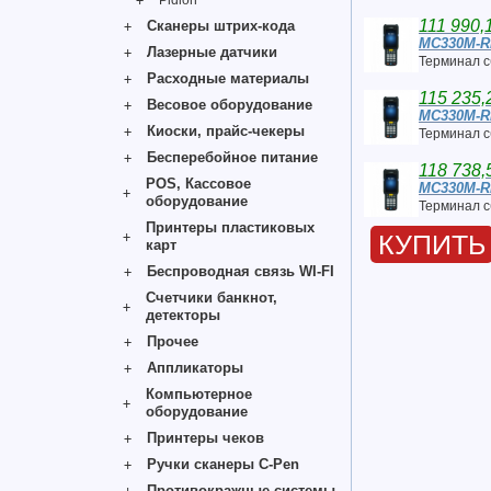
Pidion
111 990,
Сканеры штрих-кода
MC330M-
Лазерные датчики
Терминал 
Расходные материалы
115 235,
Весовое оборудование
MC330M-
Киоски, прайс-чекеры
Терминал 
Бесперебойное питание
118 738,
POS, Кассовое
MC330M-
оборудование
Терминал 
Принтеры пластиковых
КУПИТЬ
карт
Беспроводная связь WI-FI
Счетчики банкнот,
детекторы
Прочее
Аппликаторы
Компьютерное
оборудование
Принтеры чеков
Ручки сканеры C-Pen
Противокражные системы