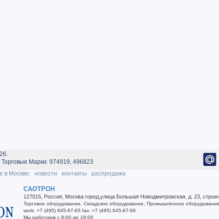
26.
Торговые Марки: 974919, 496823
е в Москве
:
новости
контакты
распродажа
САОТРОН
127015
,
Россия
,
Москва город
,
улица Большая Новодмитровская, д. 23, строе
Торговое оборудование
,
Складское оборудование
,
Промышленное оборудовани
work
:
+7 (495) 645-67-65
fax
:
+7 (495) 645-67-66
Мы работаем
с 9:00 до 18:00