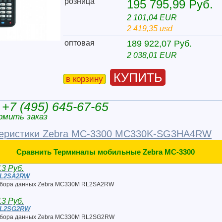
розница
195 795,99 Руб.
2 101,04 EUR
2 419,35 usd
оптовая
189 922,07 Руб.
2 038,01 EUR
КУПИТЬ
в корзину
+7 (495) 645-67-65
рмить заказ
теристики Zebra MC-3300 MC330K-SG3HA4RW
Сравнить Терминалы мобильные Zebra MC-3300
13 Руб.
RL2SA2RW
сбора данных Zebra MC330M RL2SA2RW
13 Руб.
RL2SG2RW
сбора данных Zebra MC330M RL2SG2RW