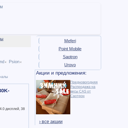
ам
ры
Meferi
Point Mobile
Saotron
nd
Psion
‹
‹
Urovo
Акции и предложения:
налы
Предновогодняя
Распродажа на
30K-
весы CAS от
Саотрон
4.0 дисплей, 38
› все акции